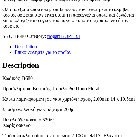
Ολα τα εξοδα αποστολης επιβαρυνουν τον πελατη και το ακριβες
κοστος οριζεται οταν ειναι ετοιμη η παραγγελια οποτε και ζυγιζεται
και υπολογιζεται ο ογκος του πακετου απο το ταχυδρομειο ή τον
κουριερ.
SKU:
B680
Category:
frogart ΚΟΡΙΤΣΙ
Description
Επικοινωνηστε για το προϊoν
Description
Κωδικός: B680
Προσκλητήριο Βάπτισης Πεταλούδα Πουά Floral
Κάρτα λαμιναρισμένη σε γκρι χαρτόνι πάχους 2,00mm 14 x 19,5cm
Σπασμένο λευκό γκοφρέ χαρτί 260gr
Πεταλούδα κοπτικό 520gr
Χωρίς φάκελο
Τιμή προσκλητηρίου με εκτύπωση 2.10€ με ΦΠΑ. Ελάχιστη