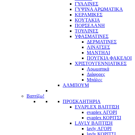
ΓΥΑΛΙΝΕΣ
ΓΥΨΙΝΑ ΑΡΩΜΑΤΙΚΑ
ΚΕΡΑΜΙΚΕΣ
ΚΟΥΤΑΚΙΑ
ΠΟΡΣΕΛΑΝΗ
ΤΟΥΛΙΝΕΣ
ΥΦΑΣΜΑΤΙΝΕΣ
ΔΕΡΜΑΤΙΝΕΣ
ΛΙΝΑΤΣΕΣ
ΜΑΝΤΗΛΙ
ΠΟΥΓΚΙΑ ΦΑΚΕΛΟΙ
ΧΡΙΣΤΟΥΓΕΝΝΙΑΤΙΚΕΣ
Αρωματικά
Διάφορες
Μπάλες
ΑΛΜΠΟΥΜ
Βαπτίζω!
ΠΡΟΣΚΛΗΤΗΡΙΑ
EVAPLEX ΒΑΠΤΙΣΗ
evaplex ΑΓΟΡΙ
evaplex ΚΟΡΙΤΣΙ
LAVLY ΒΑΠΤΙΣΗ
lavly ΑΓΟΡΙ
lavly ΚΟΡΙΤΣΙ