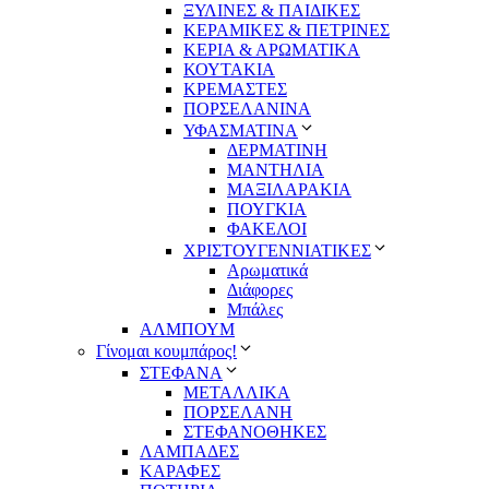
ΞΥΛΙΝΕΣ & ΠΑΙΔΙΚΕΣ
ΚΕΡΑΜΙΚΕΣ & ΠΕΤΡΙΝΕΣ
ΚΕΡΙΑ & ΑΡΩΜΑΤΙΚΑ
ΚΟΥΤΑΚΙΑ
ΚΡΕΜΑΣΤΕΣ
ΠΟΡΣΕΛΑΝΙΝΑ
ΥΦΑΣΜΑΤΙΝA
ΔΕΡΜΑΤΙΝΗ
ΜΑΝΤΗΛΙΑ
ΜΑΞΙΛΑΡΑΚΙΑ
ΠΟΥΓΚΙΑ
ΦΑΚΕΛΟΙ
ΧΡΙΣΤΟΥΓΕΝΝΙΑΤΙΚΕΣ
Αρωματικά
Διάφορες
Μπάλες
ΑΛΜΠΟΥΜ
Γίνομαι κουμπάρος!
ΣΤΕΦΑΝΑ
ΜΕΤΑΛΛΙΚΑ
ΠΟΡΣΕΛΑΝΗ
ΣΤΕΦΑΝΟΘΗΚΕΣ
ΛΑΜΠΑΔΕΣ
ΚΑΡΑΦΕΣ