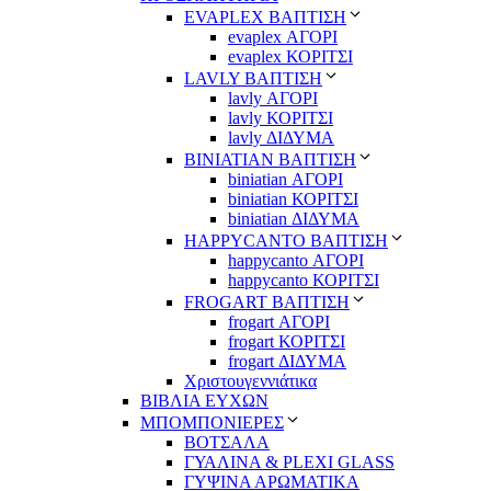
EVAPLEX ΒΑΠΤΙΣΗ
evaplex ΑΓΟΡΙ
evaplex ΚΟΡΙΤΣΙ
LAVLY ΒΑΠΤΙΣΗ
lavly ΑΓΟΡΙ
lavly ΚΟΡΙΤΣΙ
lavly ΔΙΔΥΜΑ
ΒΙΝΙΑΤΙΑΝ ΒΑΠΤΙΣΗ
biniatian ΑΓΟΡΙ
biniatian ΚΟΡΙΤΣΙ
biniatian ΔΙΔΥΜΑ
HAPPYCANTO ΒΑΠΤΙΣΗ
happycanto ΑΓΟΡΙ
happycanto ΚΟΡΙΤΣΙ
FROGART ΒΑΠΤΙΣΗ
frogart ΑΓΟΡΙ
frogart ΚΟΡΙΤΣΙ
frogart ΔΙΔΥΜΑ
Χριστουγεννιάτικα
ΒΙΒΛΙΑ ΕΥΧΩΝ
ΜΠΟΜΠΟΝΙΕΡΕΣ
ΒΟΤΣΑΛΑ
ΓΥΑΛΙΝΑ & PLEXI GLASS
ΓΥΨΙΝΑ ΑΡΩΜΑΤΙΚΑ