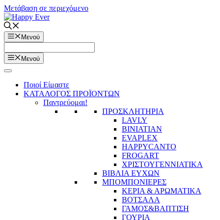
Μετάβαση σε περιεχόμενο
Μενού
Μενού
Ποιοί Είμαστε
ΚΑΤΑΛΟΓΟΣ ΠΡΟΪΟΝΤΩΝ
Παντρεύομαι!
ΠΡΟΣΚΛΗΤΗΡΙΑ
LAVLY
BINIATIAN
EVAPLEX
HAPPYCANTO
FROGART
ΧΡΙΣΤΟΥΓΕΝΝΙΑΤΙΚΑ
ΒΙΒΛΙΑ ΕΥΧΩΝ
ΜΠΟΜΠΟΝΙΕΡΕΣ
ΚΕΡΙΑ & ΑΡΩΜΑΤΙΚΑ
ΒΟΤΣΑΛΑ
ΓΑΜΟΣ&ΒΑΠΤΙΣΗ
ΓΟΥΡΙΑ