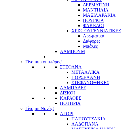
ΔΕΡΜΑΤΙΝΗ
ΜΑΝΤΗΛΙΑ
ΜΑΞΙΛΑΡΑΚΙΑ
ΠΟΥΓΚΙΑ
ΦΑΚΕΛΟΙ
ΧΡΙΣΤΟΥΓΕΝΝΙΑΤΙΚΕΣ
Αρωματικά
Διάφορες
Μπάλες
ΑΛΜΠΟΥΜ
Γίνομαι κουμπάρος!
ΣΤΕΦΑΝΑ
ΜΕΤΑΛΛΙΚΑ
ΠΟΡΣΕΛΑΝΗ
ΣΤΕΦΑΝΟΘΗΚΕΣ
ΛΑΜΠΑΔΕΣ
ΔΙΣΚΟΙ
ΚΑΡΑΦΕΣ
ΠΟΤΗΡΙΑ
Γίνομαι Νονός!
ΑΓΟΡΙ
ΠΑΠΟΥΤΣΑΚΙΑ
ΛΑΔΟΠΑΝΑ