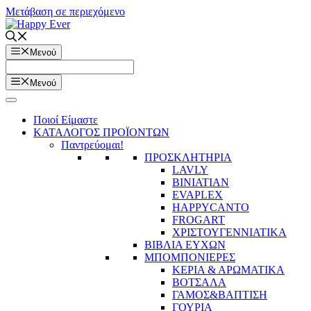
Μετάβαση σε περιεχόμενο
Μενού
Μενού
Ποιοί Είμαστε
ΚΑΤΑΛΟΓΟΣ ΠΡΟΪΟΝΤΩΝ
Παντρεύομαι!
ΠΡΟΣΚΛΗΤΗΡΙΑ
LAVLY
BINIATIAN
EVAPLEX
HAPPYCANTO
FROGART
ΧΡΙΣΤΟΥΓΕΝΝΙΑΤΙΚΑ
ΒΙΒΛΙΑ ΕΥΧΩΝ
ΜΠΟΜΠΟΝΙΕΡΕΣ
ΚΕΡΙΑ & ΑΡΩΜΑΤΙΚΑ
ΒΟΤΣΑΛΑ
ΓΑΜΟΣ&ΒΑΠΤΙΣΗ
ΓΟΥΡΙΑ