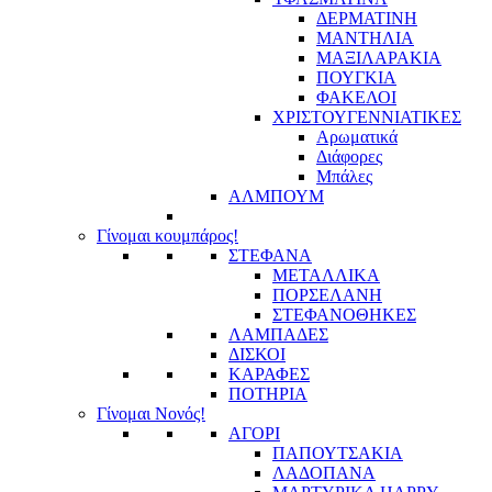
ΔΕΡΜΑΤΙΝΗ
ΜΑΝΤΗΛΙΑ
ΜΑΞΙΛΑΡΑΚΙΑ
ΠΟΥΓΚΙΑ
ΦΑΚΕΛΟΙ
ΧΡΙΣΤΟΥΓΕΝΝΙΑΤΙΚΕΣ
Αρωματικά
Διάφορες
Μπάλες
ΑΛΜΠΟΥΜ
Γίνομαι κουμπάρος!
ΣΤΕΦΑΝΑ
ΜΕΤΑΛΛΙΚΑ
ΠΟΡΣΕΛΑΝΗ
ΣΤΕΦΑΝΟΘΗΚΕΣ
ΛΑΜΠΑΔΕΣ
ΔΙΣΚΟΙ
ΚΑΡΑΦΕΣ
ΠΟΤΗΡΙΑ
Γίνομαι Νονός!
ΑΓΟΡΙ
ΠΑΠΟΥΤΣΑΚΙΑ
ΛΑΔΟΠΑΝΑ