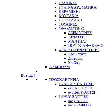
ΓΥΑΛΙΝΕΣ
ΓΥΨΙΝΑ ΑΡΩΜΑΤΙΚΑ
ΚΕΡΑΜΙΚΕΣ
ΚΟΥΤΑΚΙΑ
ΠΟΡΣΕΛΑΝΗ
ΤΟΥΛΙΝΕΣ
ΥΦΑΣΜΑΤΙΝΕΣ
ΔΕΡΜΑΤΙΝΕΣ
ΛΙΝΑΤΣΕΣ
ΜΑΝΤΗΛΙ
ΠΟΥΓΚΙΑ ΦΑΚΕΛΟΙ
ΧΡΙΣΤΟΥΓΕΝΝΙΑΤΙΚΕΣ
Αρωματικά
Διάφορες
Μπάλες
ΑΛΜΠΟΥΜ
Βαπτίζω!
ΠΡΟΣΚΛΗΤΗΡΙΑ
EVAPLEX ΒΑΠΤΙΣΗ
evaplex ΑΓΟΡΙ
evaplex ΚΟΡΙΤΣΙ
LAVLY ΒΑΠΤΙΣΗ
lavly ΑΓΟΡΙ
lavly ΚΟΡΙΤΣΙ