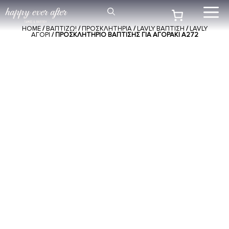
Μετάβαση
Me
σε
HOME
/
ΒΑΠΤΙΖΩ!
/
ΠΡΟΣΚΛΗΤΗΡΙΑ
/
LAVLY ΒΑΠΤΙΣΗ
/
LAVLY
περιεχόμενο
ΑΓΟΡΙ
/ ΠΡΟΣΚΛΗΤΉΡΙΟ ΒΆΠΤΙΣΗΣ ΓΙΑ ΑΓΟΡΆΚΙ Α272