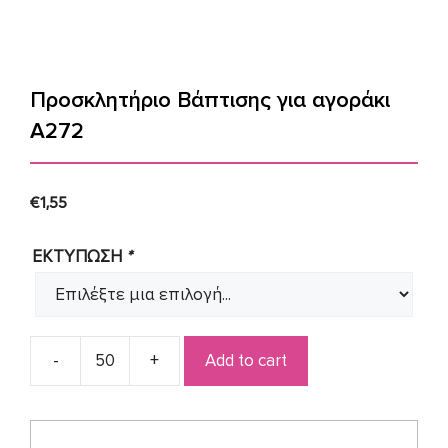
Προσκλητήριο Βάπτισης για αγοράκι
Α272
€
1,55
ΕΚΤΥΠΩΣΗ
*
Add to cart
Προσκλητήριο
Βάπτισης
για
αγοράκι