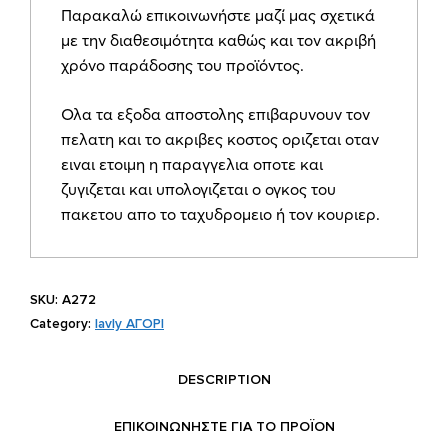
Παρακαλώ επικοινωνήστε μαζί μας σχετικά
Α272
με την διαθεσιμότητα καθώς και τον ακριβή
quantity
χρόνο παράδοσης του προϊόντος.
Ολα τα εξοδα αποστολης επιβαρυνουν τον
πελατη και το ακριβες κοστος οριζεται οταν
ειναι ετοιμη η παραγγελια οποτε και
ζυγιζεται και υπολογιζεται ο ογκος του
πακετου απο το ταχυδρομειο ή τον κουριερ.
SKU:
Α272
Category:
lavly ΑΓΟΡΙ
DESCRIPTION
ΕΠΙΚΟΙΝΩΝΗΣΤΕ ΓΙΑ ΤΟ ΠΡΟΪOΝ