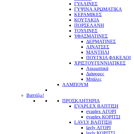
ΓΥΑΛΙΝΕΣ
ΓΥΨΙΝΑ ΑΡΩΜΑΤΙΚΑ
ΚΕΡΑΜΙΚΕΣ
ΚΟΥΤΑΚΙΑ
ΠΟΡΣΕΛΑΝΗ
ΤΟΥΛΙΝΕΣ
ΥΦΑΣΜΑΤΙΝΕΣ
ΔΕΡΜΑΤΙΝΕΣ
ΛΙΝΑΤΣΕΣ
ΜΑΝΤΗΛΙ
ΠΟΥΓΚΙΑ ΦΑΚΕΛΟΙ
ΧΡΙΣΤΟΥΓΕΝΝΙΑΤΙΚΕΣ
Αρωματικά
Διάφορες
Μπάλες
ΑΛΜΠΟΥΜ
Βαπτίζω!
ΠΡΟΣΚΛΗΤΗΡΙΑ
EVAPLEX ΒΑΠΤΙΣΗ
evaplex ΑΓΟΡΙ
evaplex ΚΟΡΙΤΣΙ
LAVLY ΒΑΠΤΙΣΗ
lavly ΑΓΟΡΙ
lavly ΚΟΡΙΤΣΙ