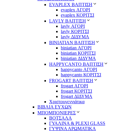
EVAPLEX ΒΑΠΤΙΣΗ
evaplex ΑΓΟΡΙ
evaplex ΚΟΡΙΤΣΙ
LAVLY ΒΑΠΤΙΣΗ
lavly ΑΓΟΡΙ
lavly ΚΟΡΙΤΣΙ
lavly ΔΙΔΥΜΑ
ΒΙΝΙΑΤΙΑΝ ΒΑΠΤΙΣΗ
biniatian ΑΓΟΡΙ
biniatian ΚΟΡΙΤΣΙ
biniatian ΔΙΔΥΜΑ
HAPPYCANTO ΒΑΠΤΙΣΗ
happycanto ΑΓΟΡΙ
happycanto ΚΟΡΙΤΣΙ
FROGART ΒΑΠΤΙΣΗ
frogart ΑΓΟΡΙ
frogart ΚΟΡΙΤΣΙ
frogart ΔΙΔΥΜΑ
Χριστουγεννιάτικα
ΒΙΒΛΙΑ ΕΥΧΩΝ
ΜΠΟΜΠΟΝΙΕΡΕΣ
ΒΟΤΣΑΛΑ
ΓΥΑΛΙΝΑ & PLEXI GLASS
ΓΥΨΙΝΑ ΑΡΩΜΑΤΙΚΑ