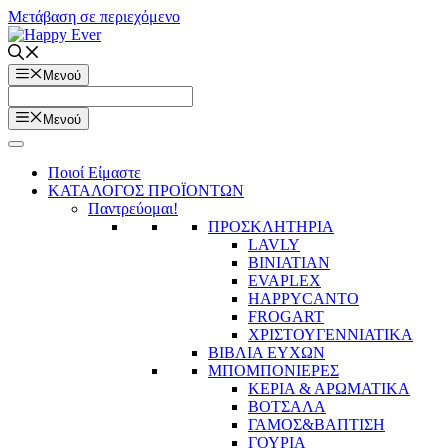
Μετάβαση σε περιεχόμενο
Μενού
Μενού
Ποιοί Είμαστε
ΚΑΤΑΛΟΓΟΣ ΠΡΟΪΟΝΤΩΝ
Παντρεύομαι!
ΠΡΟΣΚΛΗΤΗΡΙΑ
LAVLY
BINIATIAN
EVAPLEX
HAPPYCANTO
FROGART
ΧΡΙΣΤΟΥΓΕΝΝΙΑΤΙΚΑ
ΒΙΒΛΙΑ ΕΥΧΩΝ
ΜΠΟΜΠΟΝΙΕΡΕΣ
ΚΕΡΙΑ & ΑΡΩΜΑΤΙΚΑ
ΒΟΤΣΑΛΑ
ΓΑΜΟΣ&ΒΑΠΤΙΣΗ
ΓΟΥΡΙΑ