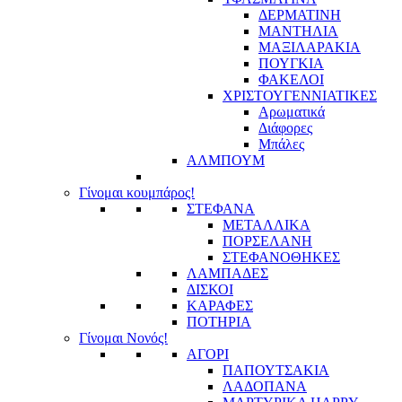
ΔΕΡΜΑΤΙΝΗ
ΜΑΝΤΗΛΙΑ
ΜΑΞΙΛΑΡΑΚΙΑ
ΠΟΥΓΚΙΑ
ΦΑΚΕΛΟΙ
ΧΡΙΣΤΟΥΓΕΝΝΙΑΤΙΚΕΣ
Αρωματικά
Διάφορες
Μπάλες
ΑΛΜΠΟΥΜ
Γίνομαι κουμπάρος!
ΣΤΕΦΑΝΑ
ΜΕΤΑΛΛΙΚΑ
ΠΟΡΣΕΛΑΝΗ
ΣΤΕΦΑΝΟΘΗΚΕΣ
ΛΑΜΠΑΔΕΣ
ΔΙΣΚΟΙ
ΚΑΡΑΦΕΣ
ΠΟΤΗΡΙΑ
Γίνομαι Νονός!
ΑΓΟΡΙ
ΠΑΠΟΥΤΣΑΚΙΑ
ΛΑΔΟΠΑΝΑ