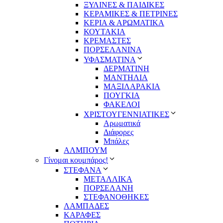
ΞΥΛΙΝΕΣ & ΠΑΙΔΙΚΕΣ
ΚΕΡΑΜΙΚΕΣ & ΠΕΤΡΙΝΕΣ
ΚΕΡΙΑ & ΑΡΩΜΑΤΙΚΑ
ΚΟΥΤΑΚΙΑ
ΚΡΕΜΑΣΤΕΣ
ΠΟΡΣΕΛΑΝΙΝΑ
ΥΦΑΣΜΑΤΙΝA
ΔΕΡΜΑΤΙΝΗ
ΜΑΝΤΗΛΙΑ
ΜΑΞΙΛΑΡΑΚΙΑ
ΠΟΥΓΚΙΑ
ΦΑΚΕΛΟΙ
ΧΡΙΣΤΟΥΓΕΝΝΙΑΤΙΚΕΣ
Αρωματικά
Διάφορες
Μπάλες
ΑΛΜΠΟΥΜ
Γίνομαι κουμπάρος!
ΣΤΕΦΑΝΑ
ΜΕΤΑΛΛΙΚΑ
ΠΟΡΣΕΛΑΝΗ
ΣΤΕΦΑΝΟΘΗΚΕΣ
ΛΑΜΠΑΔΕΣ
ΚΑΡΑΦΕΣ