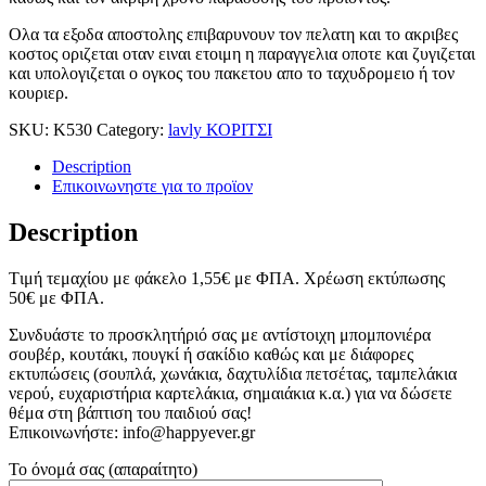
Ολα τα εξοδα αποστολης επιβαρυνουν τον πελατη και το ακριβες
κοστος οριζεται οταν ειναι ετοιμη η παραγγελια οποτε και ζυγιζεται
και υπολογιζεται ο ογκος του πακετου απο το ταχυδρομειο ή τον
κουριερ.
SKU:
Κ530
Category:
lavly ΚΟΡΙΤΣΙ
Description
Επικοινωνηστε για το προϊoν
Description
Tιμή τεμαχίου με φάκελο 1,55
€
με ΦΠΑ. Χρέωση εκτύπωσης
50
€
με ΦΠΑ.
Συνδυάστε το προσκλητήριό σας με αντίστοιχη μπομπονιέρα
σουβέρ, κουτάκι, πουγκί ή σακίδιο καθώς και με διάφορες
εκτυπώσεις (σουπλά, χωνάκια, δαχτυλίδια πετσέτας, ταμπελάκια
νερού, ευχαριστήρια καρτελάκια, σημαιάκια κ.α.) για να δώσετε
θέμα στη βάπτιση του παιδιού σας!
Επικοινωνήστε: info@happyever.gr
Το όνομά σας (απαραίτητο)