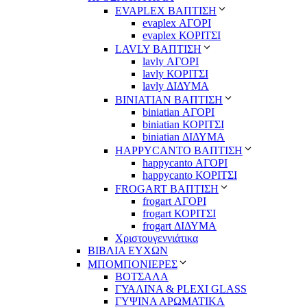
EVAPLEX ΒΑΠΤΙΣΗ
evaplex ΑΓΟΡΙ
evaplex ΚΟΡΙΤΣΙ
LAVLY ΒΑΠΤΙΣΗ
lavly ΑΓΟΡΙ
lavly ΚΟΡΙΤΣΙ
lavly ΔΙΔΥΜΑ
ΒΙΝΙΑΤΙΑΝ ΒΑΠΤΙΣΗ
biniatian ΑΓΟΡΙ
biniatian ΚΟΡΙΤΣΙ
biniatian ΔΙΔΥΜΑ
HAPPYCANTO ΒΑΠΤΙΣΗ
happycanto ΑΓΟΡΙ
happycanto ΚΟΡΙΤΣΙ
FROGART ΒΑΠΤΙΣΗ
frogart ΑΓΟΡΙ
frogart ΚΟΡΙΤΣΙ
frogart ΔΙΔΥΜΑ
Χριστουγεννιάτικα
ΒΙΒΛΙΑ ΕΥΧΩΝ
ΜΠΟΜΠΟΝΙΕΡΕΣ
ΒΟΤΣΑΛΑ
ΓΥΑΛΙΝΑ & PLEXI GLASS
ΓΥΨΙΝΑ ΑΡΩΜΑΤΙΚΑ