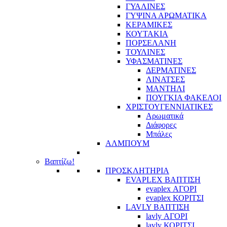
ΓΥΑΛΙΝΕΣ
ΓΥΨΙΝΑ ΑΡΩΜΑΤΙΚΑ
ΚΕΡΑΜΙΚΕΣ
ΚΟΥΤΑΚΙΑ
ΠΟΡΣΕΛΑΝΗ
ΤΟΥΛΙΝΕΣ
ΥΦΑΣΜΑΤΙΝΕΣ
ΔΕΡΜΑΤΙΝΕΣ
ΛΙΝΑΤΣΕΣ
ΜΑΝΤΗΛΙ
ΠΟΥΓΚΙΑ ΦΑΚΕΛΟΙ
ΧΡΙΣΤΟΥΓΕΝΝΙΑΤΙΚΕΣ
Αρωματικά
Διάφορες
Μπάλες
ΑΛΜΠΟΥΜ
Βαπτίζω!
ΠΡΟΣΚΛΗΤΗΡΙΑ
EVAPLEX ΒΑΠΤΙΣΗ
evaplex ΑΓΟΡΙ
evaplex ΚΟΡΙΤΣΙ
LAVLY ΒΑΠΤΙΣΗ
lavly ΑΓΟΡΙ
lavly ΚΟΡΙΤΣΙ