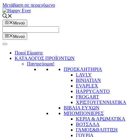
Μετάβαση σε περιεχόμενο
Μενού
Μενού
Ποιοί Είμαστε
ΚΑΤΑΛΟΓΟΣ ΠΡΟΪΟΝΤΩΝ
Παντρεύομαι!
ΠΡΟΣΚΛΗΤΗΡΙΑ
LAVLY
BINIATIAN
EVAPLEX
HAPPYCANTO
FROGART
ΧΡΙΣΤΟΥΓΕΝΝΙΑΤΙΚΑ
ΒΙΒΛΙΑ ΕΥΧΩΝ
ΜΠΟΜΠΟΝΙΕΡΕΣ
ΚΕΡΙΑ & ΑΡΩΜΑΤΙΚΑ
ΒΟΤΣΑΛΑ
ΓΑΜΟΣ&ΒΑΠΤΙΣΗ
ΓΟΥΡΙΑ