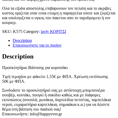
Ολα τα εξοδα αποστολης επιβαρυνουν τον πελατη και το ακριβες
κοστος οριζεται οταν ειναι ετοιμη η παραγγελια οποτε και ζυγιζεται
και υπολογιζεται ο ογκος του πακετου απο το ταχυδρομειο ή τον
κουριερ.
SKU:
Κ575
Category:
lavly ΚΟΡΙΤΣΙ
Description
Επικοινωνηστε για το προϊoν
Description
Προσκλητήριο Βάπτισης για κοριτσάκι
Tιμή τεμαχίου με φάκελο 1,55
€
με ΦΠΑ. Χρέωση εκτύπωσης
50
€
με ΦΠΑ.
Συνδυάστε το προσκλητήριό σας με αντίστοιχη μπομπονιέρα
σουβέρ, κουτάκι, πουγκί ή σακίδιο καθώς και με διάφορες
εκτυπώσεις (σουπλά, χωνάκια, δαχτυλίδια πετσέτας, ταμπελάκια
νερού, ευχαριστήρια καρτελάκια, σημαιάκια κ.α.) για να δώσετε
θέμα στη βάπτιση του παιδιού σας!
Επικοινωνήστε: info@happyever.gr