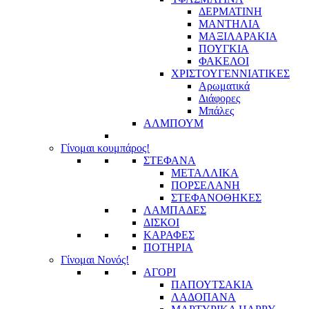
ΔΕΡΜΑΤΙΝΗ
ΜΑΝΤΗΛΙΑ
ΜΑΞΙΛΑΡΑΚΙΑ
ΠΟΥΓΚΙΑ
ΦΑΚΕΛΟΙ
ΧΡΙΣΤΟΥΓΕΝΝΙΑΤΙΚΕΣ
Αρωματικά
Διάφορες
Μπάλες
ΑΛΜΠΟΥΜ
Γίνομαι κουμπάρος!
ΣΤΕΦΑΝΑ
ΜΕΤΑΛΛΙΚΑ
ΠΟΡΣΕΛΑΝΗ
ΣΤΕΦΑΝΟΘΗΚΕΣ
ΛΑΜΠΑΔΕΣ
ΔΙΣΚΟΙ
ΚΑΡΑΦΕΣ
ΠΟΤΗΡΙΑ
Γίνομαι Νονός!
ΑΓΟΡΙ
ΠΑΠΟΥΤΣΑΚΙΑ
ΛΑΔΟΠΑΝΑ