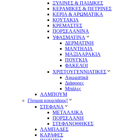
ΞΥΛΙΝΕΣ & ΠΑΙΔΙΚΕΣ
ΚΕΡΑΜΙΚΕΣ & ΠΕΤΡΙΝΕΣ
ΚΕΡΙΑ & ΑΡΩΜΑΤΙΚΑ
ΚΟΥΤΑΚΙΑ
ΚΡΕΜΑΣΤΕΣ
ΠΟΡΣΕΛΑΝΙΝΑ
ΥΦΑΣΜΑΤΙΝA
ΔΕΡΜΑΤΙΝΗ
ΜΑΝΤΗΛΙΑ
ΜΑΞΙΛΑΡΑΚΙΑ
ΠΟΥΓΚΙΑ
ΦΑΚΕΛΟΙ
ΧΡΙΣΤΟΥΓΕΝΝΙΑΤΙΚΕΣ
Αρωματικά
Διάφορες
Μπάλες
ΑΛΜΠΟΥΜ
Γίνομαι κουμπάρος!
ΣΤΕΦΑΝΑ
ΜΕΤΑΛΛΙΚΑ
ΠΟΡΣΕΛΑΝΗ
ΣΤΕΦΑΝΟΘΗΚΕΣ
ΛΑΜΠΑΔΕΣ
ΚΑΡΑΦΕΣ