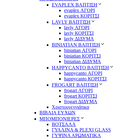
EVAPLEX ΒΑΠΤΙΣΗ
evaplex ΑΓΟΡΙ
evaplex ΚΟΡΙΤΣΙ
LAVLY ΒΑΠΤΙΣΗ
lavly ΑΓΟΡΙ
lavly ΚΟΡΙΤΣΙ
lavly ΔΙΔΥΜΑ
ΒΙΝΙΑΤΙΑΝ ΒΑΠΤΙΣΗ
biniatian ΑΓΟΡΙ
biniatian ΚΟΡΙΤΣΙ
biniatian ΔΙΔΥΜΑ
HAPPYCANTO ΒΑΠΤΙΣΗ
happycanto ΑΓΟΡΙ
happycanto ΚΟΡΙΤΣΙ
FROGART ΒΑΠΤΙΣΗ
frogart ΑΓΟΡΙ
frogart ΚΟΡΙΤΣΙ
frogart ΔΙΔΥΜΑ
Χριστουγεννιάτικα
ΒΙΒΛΙΑ ΕΥΧΩΝ
ΜΠΟΜΠΟΝΙΕΡΕΣ
ΒΟΤΣΑΛΑ
ΓΥΑΛΙΝΑ & PLEXI GLASS
ΓΥΨΙΝΑ ΑΡΩΜΑΤΙΚΑ