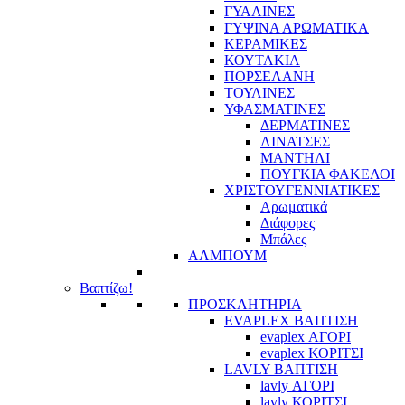
ΓΥΑΛΙΝΕΣ
ΓΥΨΙΝΑ ΑΡΩΜΑΤΙΚΑ
ΚΕΡΑΜΙΚΕΣ
ΚΟΥΤΑΚΙΑ
ΠΟΡΣΕΛΑΝΗ
ΤΟΥΛΙΝΕΣ
ΥΦΑΣΜΑΤΙΝΕΣ
ΔΕΡΜΑΤΙΝΕΣ
ΛΙΝΑΤΣΕΣ
ΜΑΝΤΗΛΙ
ΠΟΥΓΚΙΑ ΦΑΚΕΛΟΙ
ΧΡΙΣΤΟΥΓΕΝΝΙΑΤΙΚΕΣ
Αρωματικά
Διάφορες
Μπάλες
ΑΛΜΠΟΥΜ
Βαπτίζω!
ΠΡΟΣΚΛΗΤΗΡΙΑ
EVAPLEX ΒΑΠΤΙΣΗ
evaplex ΑΓΟΡΙ
evaplex ΚΟΡΙΤΣΙ
LAVLY ΒΑΠΤΙΣΗ
lavly ΑΓΟΡΙ
lavly ΚΟΡΙΤΣΙ