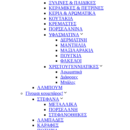
ΞΥΛΙΝΕΣ & ΠΑΙΔΙΚΕΣ
ΚΕΡΑΜΙΚΕΣ & ΠΕΤΡΙΝΕΣ
ΚΕΡΙΑ & ΑΡΩΜΑΤΙΚΑ
ΚΟΥΤΑΚΙΑ
ΚΡΕΜΑΣΤΕΣ
ΠΟΡΣΕΛΑΝΙΝΑ
ΥΦΑΣΜΑΤΙΝA
ΔΕΡΜΑΤΙΝΗ
ΜΑΝΤΗΛΙΑ
ΜΑΞΙΛΑΡΑΚΙΑ
ΠΟΥΓΚΙΑ
ΦΑΚΕΛΟΙ
ΧΡΙΣΤΟΥΓΕΝΝΙΑΤΙΚΕΣ
Αρωματικά
Διάφορες
Μπάλες
ΑΛΜΠΟΥΜ
Γίνομαι κουμπάρος!
ΣΤΕΦΑΝΑ
ΜΕΤΑΛΛΙΚΑ
ΠΟΡΣΕΛΑΝΗ
ΣΤΕΦΑΝΟΘΗΚΕΣ
ΛΑΜΠΑΔΕΣ
ΚΑΡΑΦΕΣ