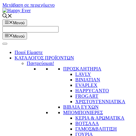
Μετάβαση σε περιεχόμενο
Μενού
Μενού
Ποιοί Είμαστε
ΚΑΤΑΛΟΓΟΣ ΠΡΟΪΟΝΤΩΝ
Παντρεύομαι!
ΠΡΟΣΚΛΗΤΗΡΙΑ
LAVLY
BINIATIAN
EVAPLEX
HAPPYCANTO
FROGART
ΧΡΙΣΤΟΥΓΕΝΝΙΑΤΙΚΑ
ΒΙΒΛΙΑ ΕΥΧΩΝ
ΜΠΟΜΠΟΝΙΕΡΕΣ
ΚΕΡΙΑ & ΑΡΩΜΑΤΙΚΑ
ΒΟΤΣΑΛΑ
ΓΑΜΟΣ&ΒΑΠΤΙΣΗ
ΓΟΥΡΙΑ