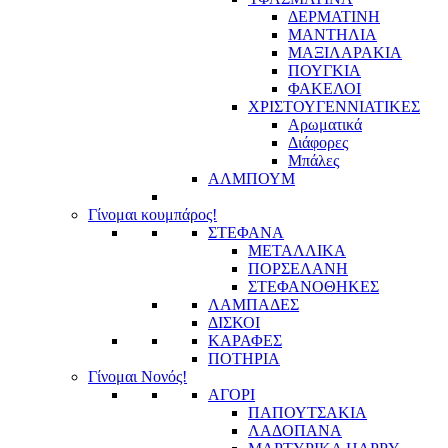
ΔΕΡΜΑΤΙΝΗ
ΜΑΝΤΗΛΙΑ
ΜΑΞΙΛΑΡΑΚΙΑ
ΠΟΥΓΚΙΑ
ΦΑΚΕΛΟΙ
ΧΡΙΣΤΟΥΓΕΝΝΙΑΤΙΚΕΣ
Αρωματικά
Διάφορες
Μπάλες
ΑΛΜΠΟΥΜ
Γίνομαι κουμπάρος!
ΣΤΕΦΑΝΑ
ΜΕΤΑΛΛΙΚΑ
ΠΟΡΣΕΛΑΝΗ
ΣΤΕΦΑΝΟΘΗΚΕΣ
ΛΑΜΠΑΔΕΣ
ΔΙΣΚΟΙ
ΚΑΡΑΦΕΣ
ΠΟΤΗΡΙΑ
Γίνομαι Νονός!
ΑΓΟΡΙ
ΠΑΠΟΥΤΣΑΚΙΑ
ΛΑΔΟΠΑΝΑ