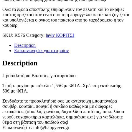
Ολα τα εξοδα αποστολης επιβαρυνουν τον πελατη και το ακριβες
κοστος οριζεται οταν ειναι ετοιμη η παραγγελια οποτε και ζυγιζεται
και υπολογιζεται ο ογκος του πακετου απο το ταχυδρομειο ή τον
κουριερ.
SKU:
Κ576
Category:
lavly ΚΟΡΙΤΣΙ
Description
Επικοινωνηστε για το προϊoν
Description
Προσκλητήριο Βάπτισης για κοριτσάκι
Tιμή τεμαχίου με φάκελο 1,55
€
με ΦΠΑ. Χρέωση εκτύπωσης
50
€
με ΦΠΑ.
Συνδυάστε το προσκλητήριό σας με αντίστοιχη μπομπονιέρα
σουβέρ, κουτάκι, πουγκί ή σακίδιο καθώς και με διάφορες
εκτυπώσεις (σουπλά, χωνάκια, δαχτυλίδια πετσέτας, ταμπελάκια
νερού, ευχαριστήρια καρτελάκια, σημαιάκια κ.α.) για να δώσετε
θέμα στη βάπτιση του παιδιού σας!
Επικοινωνήστε: info@happyever.gr