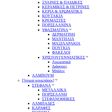
ΞΥΛΙΝΕΣ & ΠΑΙΔΙΚΕΣ
ΚΕΡΑΜΙΚΕΣ & ΠΕΤΡΙΝΕΣ
ΚΕΡΙΑ & ΑΡΩΜΑΤΙΚΑ
ΚΟΥΤΑΚΙΑ
ΚΡΕΜΑΣΤΕΣ
ΠΟΡΣΕΛΑΝΙΝΑ
ΥΦΑΣΜΑΤΙΝA
ΔΕΡΜΑΤΙΝΗ
ΜΑΝΤΗΛΙΑ
ΜΑΞΙΛΑΡΑΚΙΑ
ΠΟΥΓΚΙΑ
ΦΑΚΕΛΟΙ
ΧΡΙΣΤΟΥΓΕΝΝΙΑΤΙΚΕΣ
Αρωματικά
Διάφορες
Μπάλες
ΑΛΜΠΟΥΜ
Γίνομαι κουμπάρος!
ΣΤΕΦΑΝΑ
ΜΕΤΑΛΛΙΚΑ
ΠΟΡΣΕΛΑΝΗ
ΣΤΕΦΑΝΟΘΗΚΕΣ
ΛΑΜΠΑΔΕΣ
ΚΑΡΑΦΕΣ