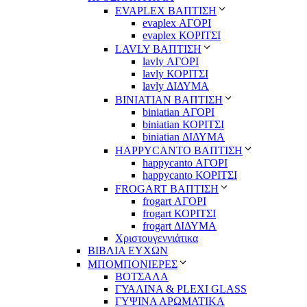
EVAPLEX ΒΑΠΤΙΣΗ
evaplex ΑΓΟΡΙ
evaplex ΚΟΡΙΤΣΙ
LAVLY ΒΑΠΤΙΣΗ
lavly ΑΓΟΡΙ
lavly ΚΟΡΙΤΣΙ
lavly ΔΙΔΥΜΑ
ΒΙΝΙΑΤΙΑΝ ΒΑΠΤΙΣΗ
biniatian ΑΓΟΡΙ
biniatian ΚΟΡΙΤΣΙ
biniatian ΔΙΔΥΜΑ
HAPPYCANTO ΒΑΠΤΙΣΗ
happycanto ΑΓΟΡΙ
happycanto ΚΟΡΙΤΣΙ
FROGART ΒΑΠΤΙΣΗ
frogart ΑΓΟΡΙ
frogart ΚΟΡΙΤΣΙ
frogart ΔΙΔΥΜΑ
Χριστουγεννιάτικα
ΒΙΒΛΙΑ ΕΥΧΩΝ
ΜΠΟΜΠΟΝΙΕΡΕΣ
ΒΟΤΣΑΛΑ
ΓΥΑΛΙΝΑ & PLEXI GLASS
ΓΥΨΙΝΑ ΑΡΩΜΑΤΙΚΑ