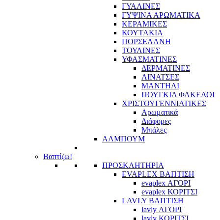
ΓΥΑΛΙΝΕΣ
ΓΥΨΙΝΑ ΑΡΩΜΑΤΙΚΑ
ΚΕΡΑΜΙΚΕΣ
ΚΟΥΤΑΚΙΑ
ΠΟΡΣΕΛΑΝΗ
ΤΟΥΛΙΝΕΣ
ΥΦΑΣΜΑΤΙΝΕΣ
ΔΕΡΜΑΤΙΝΕΣ
ΛΙΝΑΤΣΕΣ
ΜΑΝΤΗΛΙ
ΠΟΥΓΚΙΑ ΦΑΚΕΛΟΙ
ΧΡΙΣΤΟΥΓΕΝΝΙΑΤΙΚΕΣ
Αρωματικά
Διάφορες
Μπάλες
ΑΛΜΠΟΥΜ
Βαπτίζω!
ΠΡΟΣΚΛΗΤΗΡΙΑ
EVAPLEX ΒΑΠΤΙΣΗ
evaplex ΑΓΟΡΙ
evaplex ΚΟΡΙΤΣΙ
LAVLY ΒΑΠΤΙΣΗ
lavly ΑΓΟΡΙ
lavly ΚΟΡΙΤΣΙ