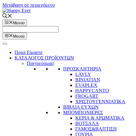
Μετάβαση σε περιεχόμενο
Μενού
Μενού
Ποιοί Είμαστε
ΚΑΤΑΛΟΓΟΣ ΠΡΟΪΟΝΤΩΝ
Παντρεύομαι!
ΠΡΟΣΚΛΗΤΗΡΙΑ
LAVLY
BINIATIAN
EVAPLEX
HAPPYCANTO
FROGART
ΧΡΙΣΤΟΥΓΕΝΝΙΑΤΙΚΑ
ΒΙΒΛΙΑ ΕΥΧΩΝ
ΜΠΟΜΠΟΝΙΕΡΕΣ
ΚΕΡΙΑ & ΑΡΩΜΑΤΙΚΑ
ΒΟΤΣΑΛΑ
ΓΑΜΟΣ&ΒΑΠΤΙΣΗ
ΓΟΥΡΙΑ