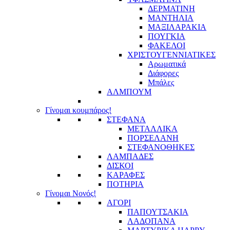
ΔΕΡΜΑΤΙΝΗ
ΜΑΝΤΗΛΙΑ
ΜΑΞΙΛΑΡΑΚΙΑ
ΠΟΥΓΚΙΑ
ΦΑΚΕΛΟΙ
ΧΡΙΣΤΟΥΓΕΝΝΙΑΤΙΚΕΣ
Αρωματικά
Διάφορες
Μπάλες
ΑΛΜΠΟΥΜ
Γίνομαι κουμπάρος!
ΣΤΕΦΑΝΑ
ΜΕΤΑΛΛΙΚΑ
ΠΟΡΣΕΛΑΝΗ
ΣΤΕΦΑΝΟΘΗΚΕΣ
ΛΑΜΠΑΔΕΣ
ΔΙΣΚΟΙ
ΚΑΡΑΦΕΣ
ΠΟΤΗΡΙΑ
Γίνομαι Νονός!
ΑΓΟΡΙ
ΠΑΠΟΥΤΣΑΚΙΑ
ΛΑΔΟΠΑΝΑ