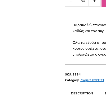
Προσκλητήριο
Βάπτισης
Γοργόνα
quantity
Παρακαλώ επικοινων
καθώς και τον ακρ
Ολα τα εξοδα αποσ
κοστος οριζεται οτα
υπολογιζεται ο ογκ
SKU:
B894
Category:
frogart ΚΟΡΙΤΣΙ
DESCRIPTION