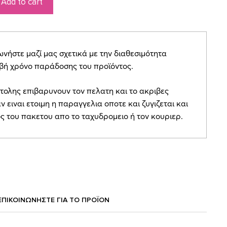
Add to cart
ήστε μαζί μας σχετικά με την διαθεσιμότητα
ιβή χρόνο παράδοσης του προϊόντος.
τολης επιβαρυνουν τον πελατη και το ακριβες
ν ειναι ετοιμη η παραγγελια οποτε και ζυγιζεται και
ος του πακετου απο το ταχυδρομειο ή τον κουριερ.
ΕΠΙΚΟΙΝΩΝΗΣΤΕ ΓΙΑ ΤΟ ΠΡΟΪOΝ