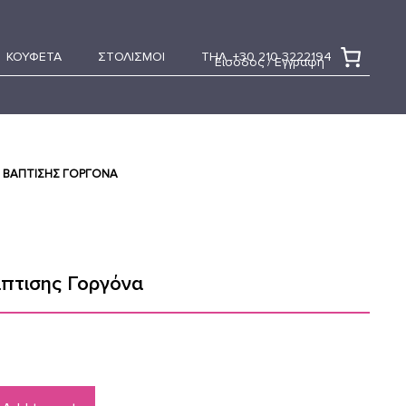
ΚΟΥΦΕΤΑ
ΣΤΟΛΙΣΜΟΙ
ΤΗΛ. +30 210 3222194
Είσοδος / Εγγραφή
 ΒΆΠΤΙΣΗΣ ΓΟΡΓΌΝΑ
πτισης Γοργόνα