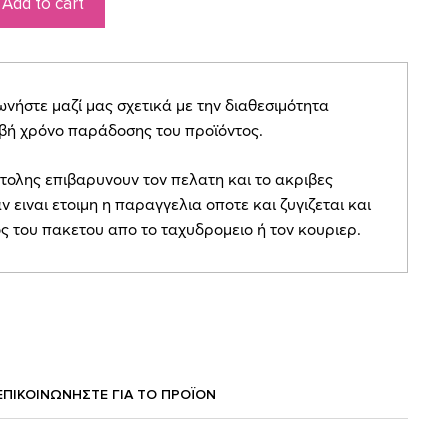
Add to cart
ήστε μαζί μας σχετικά με την διαθεσιμότητα
ιβή χρόνο παράδοσης του προϊόντος.
τολης επιβαρυνουν τον πελατη και το ακριβες
ν ειναι ετοιμη η παραγγελια οποτε και ζυγιζεται και
ος του πακετου απο το ταχυδρομειο ή τον κουριερ.
ΕΠΙΚΟΙΝΩΝΗΣΤΕ ΓΙΑ ΤΟ ΠΡΟΪOΝ