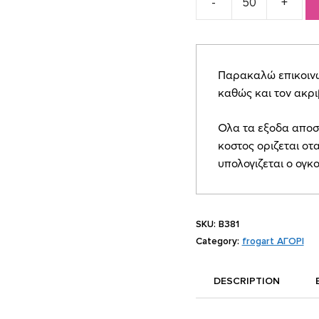
Προσκλητήριο
Βάπτισης
Πάντα
quantity
Παρακαλώ επικοινων
καθώς και τον ακρ
Ολα τα εξοδα αποσ
κοστος οριζεται οτα
υπολογιζεται ο ογκ
SKU:
B381
Category:
frogart ΑΓΟΡΙ
DESCRIPTION