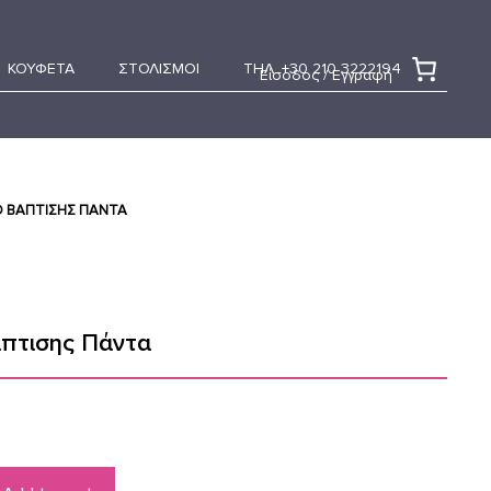
ΚΟΥΦΕΤΑ
ΣΤΟΛΙΣΜΟΙ
ΤΗΛ. +30 210 3222194
Είσοδος / Εγγραφή
Ο ΒΆΠΤΙΣΗΣ ΠΆΝΤΑ
πτισης Πάντα