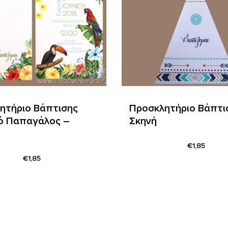
ητήριο Βάπτισης
Προσκλητήριο Βάπτι
ό Παπαγάλος –
Σκηνή
€
1,85
€
1,85