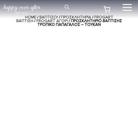
Μετάβαση
Me
σε
HOME
/
ΒΑΠΤΙΖΩ!
/
ΠΡΟΣΚΛΗΤΗΡΙΑ
/
FROGART
περιεχόμενο
ΒΑΠΤΙΣΗ
/
FROGART ΑΓΟΡΙ
/ ΠΡΟΣΚΛΗΤΉΡΙΟ ΒΆΠΤΙΣΗΣ
ΤΡΟΠΙΚΌ ΠΑΠΑΓΆΛΟΣ – ΤΟΥΚΆΝ