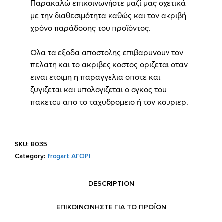
Παρακαλώ επικοινωνήστε μαζί μας σχετικά
–
με την διαθεσιμότητα καθώς και τον ακριβή
Τουκάν
χρόνο παράδοσης του προϊόντος.
quantity
Ολα τα εξοδα αποστολης επιβαρυνουν τον
πελατη και το ακριβες κοστος οριζεται οταν
ειναι ετοιμη η παραγγελια οποτε και
ζυγιζεται και υπολογιζεται ο ογκος του
πακετου απο το ταχυδρομειο ή τον κουριερ.
SKU:
B035
Category:
frogart ΑΓΟΡΙ
DESCRIPTION
ΕΠΙΚΟΙΝΩΝΗΣΤΕ ΓΙΑ ΤΟ ΠΡΟΪOΝ