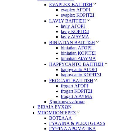
EVAPLEX ΒΑΠΤΙΣΗ
evaplex ΑΓΟΡΙ
evaplex ΚΟΡΙΤΣΙ
LAVLY ΒΑΠΤΙΣΗ
lavly ΑΓΟΡΙ
lavly ΚΟΡΙΤΣΙ
lavly ΔΙΔΥΜΑ
ΒΙΝΙΑΤΙΑΝ ΒΑΠΤΙΣΗ
biniatian ΑΓΟΡΙ
biniatian ΚΟΡΙΤΣΙ
biniatian ΔΙΔΥΜΑ
HAPPYCANTO ΒΑΠΤΙΣΗ
happycanto ΑΓΟΡΙ
happycanto ΚΟΡΙΤΣΙ
FROGART ΒΑΠΤΙΣΗ
frogart ΑΓΟΡΙ
frogart ΚΟΡΙΤΣΙ
frogart ΔΙΔΥΜΑ
Χριστουγεννιάτικα
ΒΙΒΛΙΑ ΕΥΧΩΝ
ΜΠΟΜΠΟΝΙΕΡΕΣ
ΒΟΤΣΑΛΑ
ΓΥΑΛΙΝΑ & PLEXI GLASS
ΓΥΨΙΝΑ ΑΡΩΜΑΤΙΚΑ