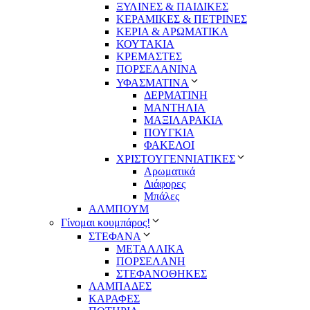
ΞΥΛΙΝΕΣ & ΠΑΙΔΙΚΕΣ
ΚΕΡΑΜΙΚΕΣ & ΠΕΤΡΙΝΕΣ
ΚΕΡΙΑ & ΑΡΩΜΑΤΙΚΑ
ΚΟΥΤΑΚΙΑ
ΚΡΕΜΑΣΤΕΣ
ΠΟΡΣΕΛΑΝΙΝΑ
ΥΦΑΣΜΑΤΙΝA
ΔΕΡΜΑΤΙΝΗ
ΜΑΝΤΗΛΙΑ
ΜΑΞΙΛΑΡΑΚΙΑ
ΠΟΥΓΚΙΑ
ΦΑΚΕΛΟΙ
ΧΡΙΣΤΟΥΓΕΝΝΙΑΤΙΚΕΣ
Αρωματικά
Διάφορες
Μπάλες
ΑΛΜΠΟΥΜ
Γίνομαι κουμπάρος!
ΣΤΕΦΑΝΑ
ΜΕΤΑΛΛΙΚΑ
ΠΟΡΣΕΛΑΝΗ
ΣΤΕΦΑΝΟΘΗΚΕΣ
ΛΑΜΠΑΔΕΣ
ΚΑΡΑΦΕΣ