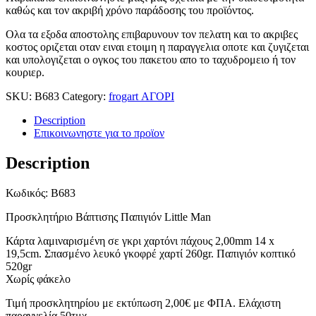
καθώς και τον ακριβή χρόνο παράδοσης του προϊόντος.
Ολα τα εξοδα αποστολης επιβαρυνουν τον πελατη και το ακριβες
κοστος οριζεται οταν ειναι ετοιμη η παραγγελια οποτε και ζυγιζεται
και υπολογιζεται ο ογκος του πακετου απο το ταχυδρομειο ή τον
κουριερ.
SKU:
B683
Category:
frogart ΑΓΟΡΙ
Description
Επικοινωνηστε για το προϊoν
Description
Κωδικός: B683
Προσκλητήριο Βάπτισης Παπιγιόν Little Man
Κάρτα λαμιναρισμένη σε γκρι χαρτόνι πάχους 2,00mm 14 x
19,5cm. Σπασμένο λευκό γκοφρέ χαρτί 260gr. Παπιγιόν κοπτικό
520gr
Χωρίς φάκελο
Τιμή προσκλητηρίου με εκτύπωση 2,00€ με ΦΠΑ. Ελάχιστη
παραγγελία 50τμχ.