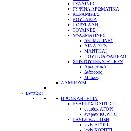
ΓΥΑΛΙΝΕΣ
ΓΥΨΙΝΑ ΑΡΩΜΑΤΙΚΑ
ΚΕΡΑΜΙΚΕΣ
ΚΟΥΤΑΚΙΑ
ΠΟΡΣΕΛΑΝΗ
ΤΟΥΛΙΝΕΣ
ΥΦΑΣΜΑΤΙΝΕΣ
ΔΕΡΜΑΤΙΝΕΣ
ΛΙΝΑΤΣΕΣ
ΜΑΝΤΗΛΙ
ΠΟΥΓΚΙΑ ΦΑΚΕΛΟΙ
ΧΡΙΣΤΟΥΓΕΝΝΙΑΤΙΚΕΣ
Αρωματικά
Διάφορες
Μπάλες
ΑΛΜΠΟΥΜ
Βαπτίζω!
ΠΡΟΣΚΛΗΤΗΡΙΑ
EVAPLEX ΒΑΠΤΙΣΗ
evaplex ΑΓΟΡΙ
evaplex ΚΟΡΙΤΣΙ
LAVLY ΒΑΠΤΙΣΗ
lavly ΑΓΟΡΙ
lavly ΚΟΡΙΤΣΙ