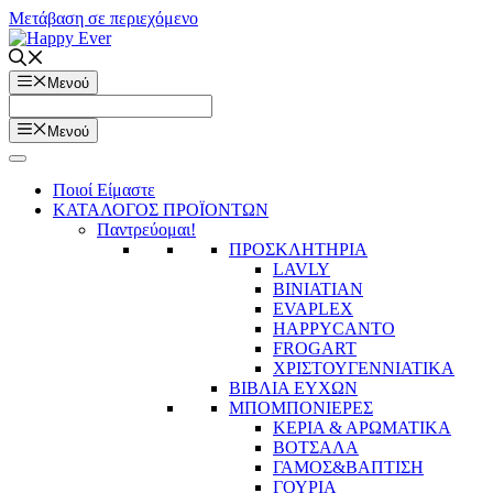
Μετάβαση σε περιεχόμενο
Μενού
Μενού
Ποιοί Είμαστε
ΚΑΤΑΛΟΓΟΣ ΠΡΟΪΟΝΤΩΝ
Παντρεύομαι!
ΠΡΟΣΚΛΗΤΗΡΙΑ
LAVLY
BINIATIAN
EVAPLEX
HAPPYCANTO
FROGART
ΧΡΙΣΤΟΥΓΕΝΝΙΑΤΙΚΑ
ΒΙΒΛΙΑ ΕΥΧΩΝ
ΜΠΟΜΠΟΝΙΕΡΕΣ
ΚΕΡΙΑ & ΑΡΩΜΑΤΙΚΑ
ΒΟΤΣΑΛΑ
ΓΑΜΟΣ&ΒΑΠΤΙΣΗ
ΓΟΥΡΙΑ