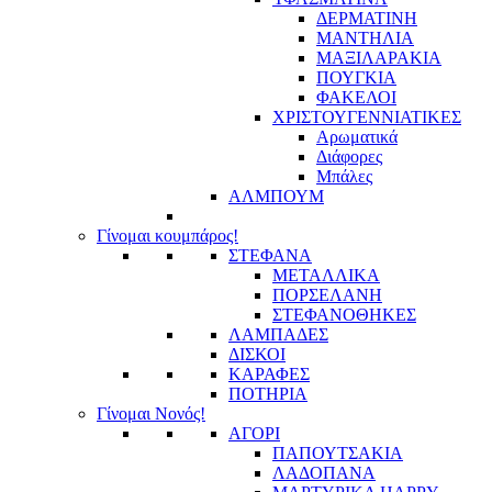
ΔΕΡΜΑΤΙΝΗ
ΜΑΝΤΗΛΙΑ
ΜΑΞΙΛΑΡΑΚΙΑ
ΠΟΥΓΚΙΑ
ΦΑΚΕΛΟΙ
ΧΡΙΣΤΟΥΓΕΝΝΙΑΤΙΚΕΣ
Αρωματικά
Διάφορες
Μπάλες
ΑΛΜΠΟΥΜ
Γίνομαι κουμπάρος!
ΣΤΕΦΑΝΑ
ΜΕΤΑΛΛΙΚΑ
ΠΟΡΣΕΛΑΝΗ
ΣΤΕΦΑΝΟΘΗΚΕΣ
ΛΑΜΠΑΔΕΣ
ΔΙΣΚΟΙ
ΚΑΡΑΦΕΣ
ΠΟΤΗΡΙΑ
Γίνομαι Νονός!
ΑΓΟΡΙ
ΠΑΠΟΥΤΣΑΚΙΑ
ΛΑΔΟΠΑΝΑ