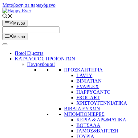
Μετάβαση σε περιεχόμενο
Μενού
Μενού
Ποιοί Είμαστε
ΚΑΤΑΛΟΓΟΣ ΠΡΟΪΟΝΤΩΝ
Παντρεύομαι!
ΠΡΟΣΚΛΗΤΗΡΙΑ
LAVLY
BINIATIAN
EVAPLEX
HAPPYCANTO
FROGART
ΧΡΙΣΤΟΥΓΕΝΝΙΑΤΙΚΑ
ΒΙΒΛΙΑ ΕΥΧΩΝ
ΜΠΟΜΠΟΝΙΕΡΕΣ
ΚΕΡΙΑ & ΑΡΩΜΑΤΙΚΑ
ΒΟΤΣΑΛΑ
ΓΑΜΟΣ&ΒΑΠΤΙΣΗ
ΓΟΥΡΙΑ