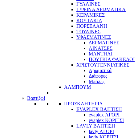
ΓΥΑΛΙΝΕΣ
ΓΥΨΙΝΑ ΑΡΩΜΑΤΙΚΑ
ΚΕΡΑΜΙΚΕΣ
ΚΟΥΤΑΚΙΑ
ΠΟΡΣΕΛΑΝΗ
ΤΟΥΛΙΝΕΣ
ΥΦΑΣΜΑΤΙΝΕΣ
ΔΕΡΜΑΤΙΝΕΣ
ΛΙΝΑΤΣΕΣ
ΜΑΝΤΗΛΙ
ΠΟΥΓΚΙΑ ΦΑΚΕΛΟΙ
ΧΡΙΣΤΟΥΓΕΝΝΙΑΤΙΚΕΣ
Αρωματικά
Διάφορες
Μπάλες
ΑΛΜΠΟΥΜ
Βαπτίζω!
ΠΡΟΣΚΛΗΤΗΡΙΑ
EVAPLEX ΒΑΠΤΙΣΗ
evaplex ΑΓΟΡΙ
evaplex ΚΟΡΙΤΣΙ
LAVLY ΒΑΠΤΙΣΗ
lavly ΑΓΟΡΙ
lavly ΚΟΡΙΤΣΙ