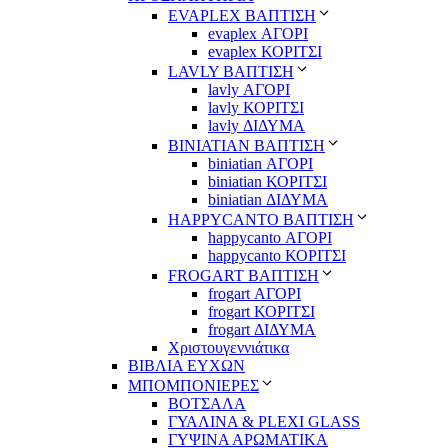
EVAPLEX ΒΑΠΤΙΣΗ
evaplex ΑΓΟΡΙ
evaplex ΚΟΡΙΤΣΙ
LAVLY ΒΑΠΤΙΣΗ
lavly ΑΓΟΡΙ
lavly ΚΟΡΙΤΣΙ
lavly ΔΙΔΥΜΑ
ΒΙΝΙΑΤΙΑΝ ΒΑΠΤΙΣΗ
biniatian ΑΓΟΡΙ
biniatian ΚΟΡΙΤΣΙ
biniatian ΔΙΔΥΜΑ
HAPPYCANTO ΒΑΠΤΙΣΗ
happycanto ΑΓΟΡΙ
happycanto ΚΟΡΙΤΣΙ
FROGART ΒΑΠΤΙΣΗ
frogart ΑΓΟΡΙ
frogart ΚΟΡΙΤΣΙ
frogart ΔΙΔΥΜΑ
Χριστουγεννιάτικα
ΒΙΒΛΙΑ ΕΥΧΩΝ
ΜΠΟΜΠΟΝΙΕΡΕΣ
ΒΟΤΣΑΛΑ
ΓΥΑΛΙΝΑ & PLEXI GLASS
ΓΥΨΙΝΑ ΑΡΩΜΑΤΙΚΑ