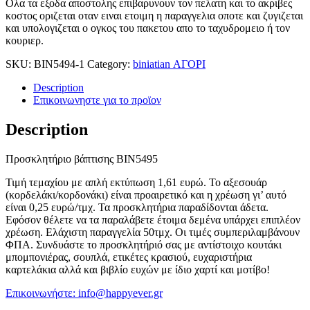
Ολα τα εξοδα αποστολης επιβαρυνουν τον πελατη και το ακριβες
κοστος οριζεται οταν ειναι ετοιμη η παραγγελια οποτε και ζυγιζεται
και υπολογιζεται ο ογκος του πακετου απο το ταχυδρομειο ή τον
κουριερ.
SKU:
BIN5494-1
Category:
biniatian ΑΓΟΡΙ
Description
Επικοινωνηστε για το προϊoν
Description
Προσκλητήριο βάπτισης ΒΙΝ5495
Τιμή τεμαχίου με απλή εκτύπωση 1,61 ευρώ.
Το αξεσουάρ
(κορδελάκι/κορδονάκι) είναι προαιρετικό και η χρέωση γι’ αυτό
είναι 0,25 ευρώ/τμχ. Τα προσκλητήρια παραδίδονται άδετα.
Εφόσον θέλετε να τα παραλάβετε έτοιμα δεμένα υπάρχει επιπλέον
χρέωση. Ελάχιστη παραγγελία 50τμχ. Οι τιμές συμπεριλαμβάνουν
ΦΠΑ. Συνδυάστε το προσκλητήριό σας με αντίστοιχο κουτάκι
μπομπονιέρας, σουπλά, ετικέτες κρασιού, ευχαριστήρια
καρτελάκια αλλά και βιβλίο ευχών με ίδιο χαρτί και μοτίβο!
Επικοινωνήστε: info@happyever.gr