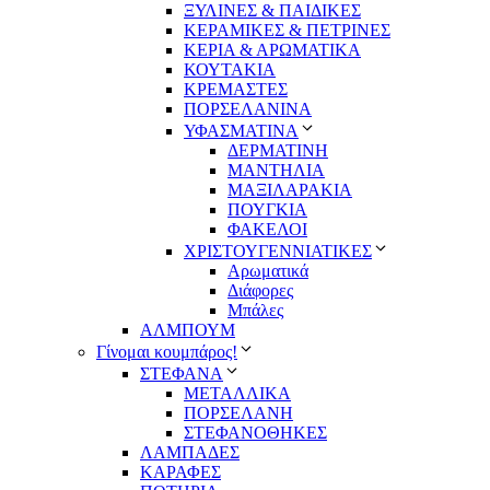
ΞΥΛΙΝΕΣ & ΠΑΙΔΙΚΕΣ
ΚΕΡΑΜΙΚΕΣ & ΠΕΤΡΙΝΕΣ
ΚΕΡΙΑ & ΑΡΩΜΑΤΙΚΑ
ΚΟΥΤΑΚΙΑ
ΚΡΕΜΑΣΤΕΣ
ΠΟΡΣΕΛΑΝΙΝΑ
ΥΦΑΣΜΑΤΙΝA
ΔΕΡΜΑΤΙΝΗ
ΜΑΝΤΗΛΙΑ
ΜΑΞΙΛΑΡΑΚΙΑ
ΠΟΥΓΚΙΑ
ΦΑΚΕΛΟΙ
ΧΡΙΣΤΟΥΓΕΝΝΙΑΤΙΚΕΣ
Αρωματικά
Διάφορες
Μπάλες
ΑΛΜΠΟΥΜ
Γίνομαι κουμπάρος!
ΣΤΕΦΑΝΑ
ΜΕΤΑΛΛΙΚΑ
ΠΟΡΣΕΛΑΝΗ
ΣΤΕΦΑΝΟΘΗΚΕΣ
ΛΑΜΠΑΔΕΣ
ΚΑΡΑΦΕΣ