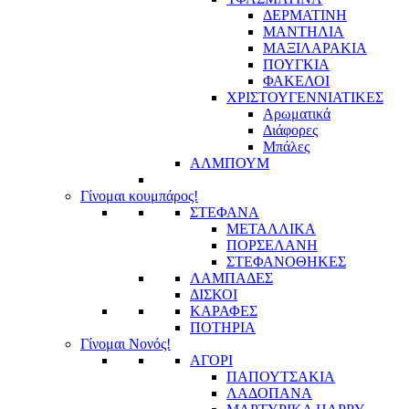
ΔΕΡΜΑΤΙΝΗ
ΜΑΝΤΗΛΙΑ
ΜΑΞΙΛΑΡΑΚΙΑ
ΠΟΥΓΚΙΑ
ΦΑΚΕΛΟΙ
ΧΡΙΣΤΟΥΓΕΝΝΙΑΤΙΚΕΣ
Αρωματικά
Διάφορες
Μπάλες
ΑΛΜΠΟΥΜ
Γίνομαι κουμπάρος!
ΣΤΕΦΑΝΑ
ΜΕΤΑΛΛΙΚΑ
ΠΟΡΣΕΛΑΝΗ
ΣΤΕΦΑΝΟΘΗΚΕΣ
ΛΑΜΠΑΔΕΣ
ΔΙΣΚΟΙ
ΚΑΡΑΦΕΣ
ΠΟΤΗΡΙΑ
Γίνομαι Νονός!
ΑΓΟΡΙ
ΠΑΠΟΥΤΣΑΚΙΑ
ΛΑΔΟΠΑΝΑ