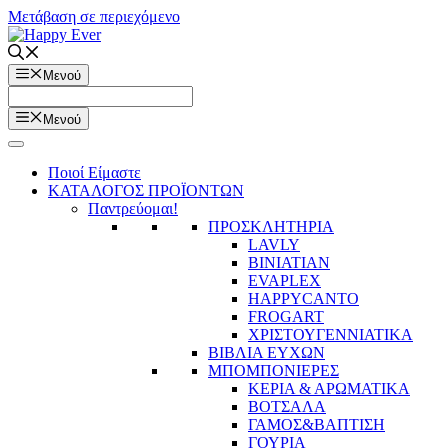
Μετάβαση σε περιεχόμενο
Μενού
Μενού
Ποιοί Είμαστε
ΚΑΤΑΛΟΓΟΣ ΠΡΟΪΟΝΤΩΝ
Παντρεύομαι!
ΠΡΟΣΚΛΗΤΗΡΙΑ
LAVLY
BINIATIAN
EVAPLEX
HAPPYCANTO
FROGART
ΧΡΙΣΤΟΥΓΕΝΝΙΑΤΙΚΑ
ΒΙΒΛΙΑ ΕΥΧΩΝ
ΜΠΟΜΠΟΝΙΕΡΕΣ
ΚΕΡΙΑ & ΑΡΩΜΑΤΙΚΑ
ΒΟΤΣΑΛΑ
ΓΑΜΟΣ&ΒΑΠΤΙΣΗ
ΓΟΥΡΙΑ