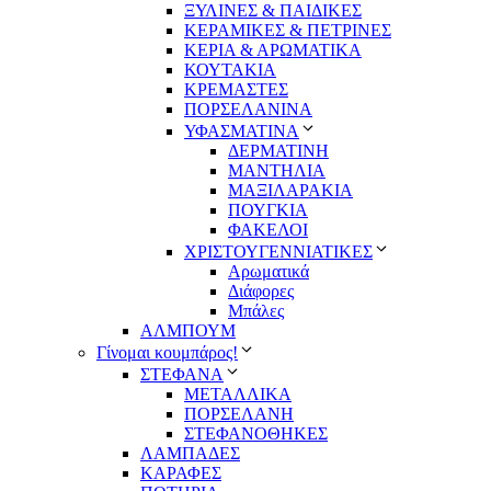
ΞΥΛΙΝΕΣ & ΠΑΙΔΙΚΕΣ
ΚΕΡΑΜΙΚΕΣ & ΠΕΤΡΙΝΕΣ
ΚΕΡΙΑ & ΑΡΩΜΑΤΙΚΑ
ΚΟΥΤΑΚΙΑ
ΚΡΕΜΑΣΤΕΣ
ΠΟΡΣΕΛΑΝΙΝΑ
ΥΦΑΣΜΑΤΙΝA
ΔΕΡΜΑΤΙΝΗ
ΜΑΝΤΗΛΙΑ
ΜΑΞΙΛΑΡΑΚΙΑ
ΠΟΥΓΚΙΑ
ΦΑΚΕΛΟΙ
ΧΡΙΣΤΟΥΓΕΝΝΙΑΤΙΚΕΣ
Αρωματικά
Διάφορες
Μπάλες
ΑΛΜΠΟΥΜ
Γίνομαι κουμπάρος!
ΣΤΕΦΑΝΑ
ΜΕΤΑΛΛΙΚΑ
ΠΟΡΣΕΛΑΝΗ
ΣΤΕΦΑΝΟΘΗΚΕΣ
ΛΑΜΠΑΔΕΣ
ΚΑΡΑΦΕΣ