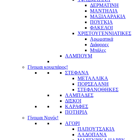
ΔΕΡΜΑΤΙΝΗ
ΜΑΝΤΗΛΙΑ
ΜΑΞΙΛΑΡΑΚΙΑ
ΠΟΥΓΚΙΑ
ΦΑΚΕΛΟΙ
ΧΡΙΣΤΟΥΓΕΝΝΙΑΤΙΚΕΣ
Αρωματικά
Διάφορες
Μπάλες
ΑΛΜΠΟΥΜ
Γίνομαι κουμπάρος!
ΣΤΕΦΑΝΑ
ΜΕΤΑΛΛΙΚΑ
ΠΟΡΣΕΛΑΝΗ
ΣΤΕΦΑΝΟΘΗΚΕΣ
ΛΑΜΠΑΔΕΣ
ΔΙΣΚΟΙ
ΚΑΡΑΦΕΣ
ΠΟΤΗΡΙΑ
Γίνομαι Νονός!
ΑΓΟΡΙ
ΠΑΠΟΥΤΣΑΚΙΑ
ΛΑΔΟΠΑΝΑ