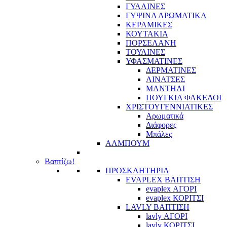
ΓΥΑΛΙΝΕΣ
ΓΥΨΙΝΑ ΑΡΩΜΑΤΙΚΑ
ΚΕΡΑΜΙΚΕΣ
ΚΟΥΤΑΚΙΑ
ΠΟΡΣΕΛΑΝΗ
ΤΟΥΛΙΝΕΣ
ΥΦΑΣΜΑΤΙΝΕΣ
ΔΕΡΜΑΤΙΝΕΣ
ΛΙΝΑΤΣΕΣ
ΜΑΝΤΗΛΙ
ΠΟΥΓΚΙΑ ΦΑΚΕΛΟΙ
ΧΡΙΣΤΟΥΓΕΝΝΙΑΤΙΚΕΣ
Αρωματικά
Διάφορες
Μπάλες
ΑΛΜΠΟΥΜ
Βαπτίζω!
ΠΡΟΣΚΛΗΤΗΡΙΑ
EVAPLEX ΒΑΠΤΙΣΗ
evaplex ΑΓΟΡΙ
evaplex ΚΟΡΙΤΣΙ
LAVLY ΒΑΠΤΙΣΗ
lavly ΑΓΟΡΙ
lavly ΚΟΡΙΤΣΙ