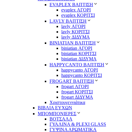
EVAPLEX ΒΑΠΤΙΣΗ
evaplex ΑΓΟΡΙ
evaplex ΚΟΡΙΤΣΙ
LAVLY ΒΑΠΤΙΣΗ
lavly ΑΓΟΡΙ
lavly ΚΟΡΙΤΣΙ
lavly ΔΙΔΥΜΑ
ΒΙΝΙΑΤΙΑΝ ΒΑΠΤΙΣΗ
biniatian ΑΓΟΡΙ
biniatian ΚΟΡΙΤΣΙ
biniatian ΔΙΔΥΜΑ
HAPPYCANTO ΒΑΠΤΙΣΗ
happycanto ΑΓΟΡΙ
happycanto ΚΟΡΙΤΣΙ
FROGART ΒΑΠΤΙΣΗ
frogart ΑΓΟΡΙ
frogart ΚΟΡΙΤΣΙ
frogart ΔΙΔΥΜΑ
Χριστουγεννιάτικα
ΒΙΒΛΙΑ ΕΥΧΩΝ
ΜΠΟΜΠΟΝΙΕΡΕΣ
ΒΟΤΣΑΛΑ
ΓΥΑΛΙΝΑ & PLEXI GLASS
ΓΥΨΙΝΑ ΑΡΩΜΑΤΙΚΑ