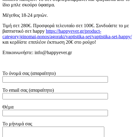
ίδιο μπλε σκούρο ύφασμα.
Μέγεθος 18-24 μηνών.
Τιμή σετ 280€. Προσφορά τελευταίο σετ 100€. Συνδυάστε το με
βαπτιστικό σετ happy
https://happyever.gr/product-
category/ginomai-nonos/agoraki/vaptistika-set/vaptistika-set-happy/
και κερδίστε επιπλέον έκπτωση 20€ στο ρούχο!
Επικοινωνήστε: info@happyever.gr
Το όνομά σας (απαραίτητο)
Το email σας (απαραίτητο)
Θέμα
Το μήνυμά σας