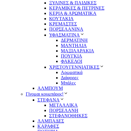
ΞΥΛΙΝΕΣ & ΠΑΙΔΙΚΕΣ
ΚΕΡΑΜΙΚΕΣ & ΠΕΤΡΙΝΕΣ
ΚΕΡΙΑ & ΑΡΩΜΑΤΙΚΑ
ΚΟΥΤΑΚΙΑ
ΚΡΕΜΑΣΤΕΣ
ΠΟΡΣΕΛΑΝΙΝΑ
ΥΦΑΣΜΑΤΙΝA
ΔΕΡΜΑΤΙΝΗ
ΜΑΝΤΗΛΙΑ
ΜΑΞΙΛΑΡΑΚΙΑ
ΠΟΥΓΚΙΑ
ΦΑΚΕΛΟΙ
ΧΡΙΣΤΟΥΓΕΝΝΙΑΤΙΚΕΣ
Αρωματικά
Διάφορες
Μπάλες
ΑΛΜΠΟΥΜ
Γίνομαι κουμπάρος!
ΣΤΕΦΑΝΑ
ΜΕΤΑΛΛΙΚΑ
ΠΟΡΣΕΛΑΝΗ
ΣΤΕΦΑΝΟΘΗΚΕΣ
ΛΑΜΠΑΔΕΣ
ΚΑΡΑΦΕΣ