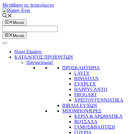
Μετάβαση σε περιεχόμενο
Μενού
Μενού
Ποιοί Είμαστε
ΚΑΤΑΛΟΓΟΣ ΠΡΟΪΟΝΤΩΝ
Παντρεύομαι!
ΠΡΟΣΚΛΗΤΗΡΙΑ
LAVLY
BINIATIAN
EVAPLEX
HAPPYCANTO
FROGART
ΧΡΙΣΤΟΥΓΕΝΝΙΑΤΙΚΑ
ΒΙΒΛΙΑ ΕΥΧΩΝ
ΜΠΟΜΠΟΝΙΕΡΕΣ
ΚΕΡΙΑ & ΑΡΩΜΑΤΙΚΑ
ΒΟΤΣΑΛΑ
ΓΑΜΟΣ&ΒΑΠΤΙΣΗ
ΓΟΥΡΙΑ