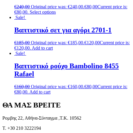
€
240,00
Original price was: €240,00.
€
80,00
Current price is:
€80,00.
Select options
Sale!
Βαπτιστικό σετ για αγόρι 2701-1
€
185,00
Original price was: €185,00.
€
120,00
Current price is:
€120,00.
Add to cart
Sale!
Βαπτιστικό ρούχο Bambolino 8455
Rafael
€
160,00
Original price was: €160,00.
€
80,00
Current price is:
€80,00.
Add to cart
ΘΑ ΜΑΣ ΒΡΕΙΤΕ
Ρομβης 22, Αθήνα-Σύνταγμα ,Τ.Κ. 10562
T. +30 210 3222194