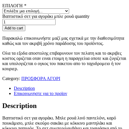
ΕΠΙΛΟΓΗ
*
Βαπτιστικό σετ για αγοράκι μπλε ρουά quantity
Add to cart
Παρακαλώ επικοινωνήστε μαζί μας σχετικά με την διαθεσιμότητα
καθώς και τον ακριβή χρόνο παράδοσης του προϊόντος.
Ολα τα εξοδα αποστολης επιβαρυνουν τον πελατη και το ακριβες
κοστος οριζεται οταν ειναι ετοιμη η παραγγελια οποτε και ζυγιζεται
και υπολογιζεται ο ογκος του πακετου απο το ταχυδρομειο ή τον
κουριερ.
Category:
ΠΡΟΣΦΟΡΑ ΑΓΟΡΙ
Description
Επικοινωνηστε για το προϊoν
Description
Βαπτιστικό σετ για αγοράκι. Μπλε ρουά λινό παντελόνι, καρό
πουκάμισο, μπλε σκούρο σακάκι με κόκκινο μαντηλάκι και
κόκκινο παπιγιόν. Το σετ συμπεριλαμβάνει και τραγιάσκα από το