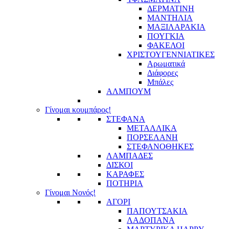
ΔΕΡΜΑΤΙΝΗ
ΜΑΝΤΗΛΙΑ
ΜΑΞΙΛΑΡΑΚΙΑ
ΠΟΥΓΚΙΑ
ΦΑΚΕΛΟΙ
ΧΡΙΣΤΟΥΓΕΝΝΙΑΤΙΚΕΣ
Αρωματικά
Διάφορες
Μπάλες
ΑΛΜΠΟΥΜ
Γίνομαι κουμπάρος!
ΣΤΕΦΑΝΑ
ΜΕΤΑΛΛΙΚΑ
ΠΟΡΣΕΛΑΝΗ
ΣΤΕΦΑΝΟΘΗΚΕΣ
ΛΑΜΠΑΔΕΣ
ΔΙΣΚΟΙ
ΚΑΡΑΦΕΣ
ΠΟΤΗΡΙΑ
Γίνομαι Νονός!
ΑΓΟΡΙ
ΠΑΠΟΥΤΣΑΚΙΑ
ΛΑΔΟΠΑΝΑ