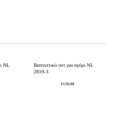
This
product
ρι NL
Βαπτιστικό σετ για αγόρι NL
has
2819-3
multiple
variants.
The
€
150,00
options
may
be
chosen