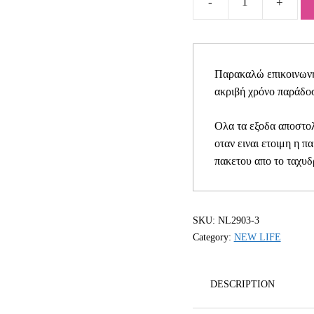
Βαπτιστικό
σετ
για
αγόρι
Παρακαλώ επικοινωνήσ
NL
ακριβή χρόνο παράδοσ
2903-
3
Ολα τα εξοδα αποστολ
quantity
οταν ειναι ετοιμη η π
πακετου απο το ταχυδ
SKU:
NL2903-3
Category:
NEW LIFE
DESCRIPTION