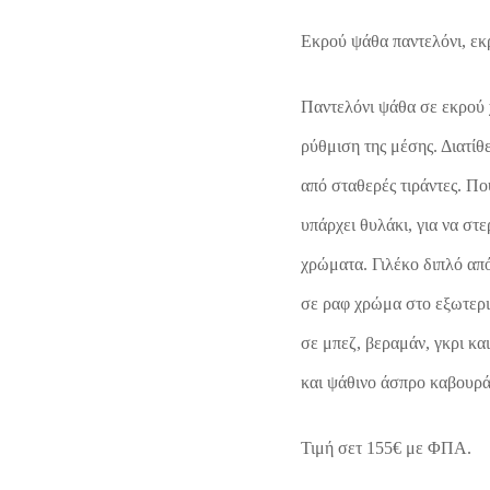
Εκρού ψάθα παντελόνι, εκ
Παντελόνι ψάθα σε εκρού 
ρύθμιση της μέσης. Διατίθ
από σταθερές τιράντες. Π
υπάρχει θυλάκι, για να στε
χρώματα. Γιλέκο διπλό απ
σε ραφ χρώμα στο εξωτερικ
σε μπεζ, βεραμάν, γκρι κα
και ψάθινο άσπρο καβουρά
Τιμή σετ 155€ με ΦΠΑ.