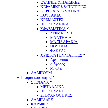
ΞΥΛΙΝΕΣ & ΠΑΙΔΙΚΕΣ
ΚΕΡΑΜΙΚΕΣ & ΠΕΤΡΙΝΕΣ
ΚΕΡΙΑ & ΑΡΩΜΑΤΙΚΑ
ΚΟΥΤΑΚΙΑ
ΚΡΕΜΑΣΤΕΣ
ΠΟΡΣΕΛΑΝΙΝΑ
ΥΦΑΣΜΑΤΙΝA
ΔΕΡΜΑΤΙΝΗ
ΜΑΝΤΗΛΙΑ
ΜΑΞΙΛΑΡΑΚΙΑ
ΠΟΥΓΚΙΑ
ΦΑΚΕΛΟΙ
ΧΡΙΣΤΟΥΓΕΝΝΙΑΤΙΚΕΣ
Αρωματικά
Διάφορες
Μπάλες
ΑΛΜΠΟΥΜ
Γίνομαι κουμπάρος!
ΣΤΕΦΑΝΑ
ΜΕΤΑΛΛΙΚΑ
ΠΟΡΣΕΛΑΝΗ
ΣΤΕΦΑΝΟΘΗΚΕΣ
ΛΑΜΠΑΔΕΣ
ΚΑΡΑΦΕΣ