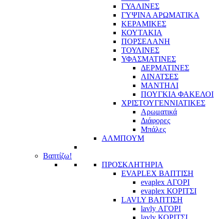
ΓΥΑΛΙΝΕΣ
ΓΥΨΙΝΑ ΑΡΩΜΑΤΙΚΑ
ΚΕΡΑΜΙΚΕΣ
ΚΟΥΤΑΚΙΑ
ΠΟΡΣΕΛΑΝΗ
ΤΟΥΛΙΝΕΣ
ΥΦΑΣΜΑΤΙΝΕΣ
ΔΕΡΜΑΤΙΝΕΣ
ΛΙΝΑΤΣΕΣ
ΜΑΝΤΗΛΙ
ΠΟΥΓΚΙΑ ΦΑΚΕΛΟΙ
ΧΡΙΣΤΟΥΓΕΝΝΙΑΤΙΚΕΣ
Αρωματικά
Διάφορες
Μπάλες
ΑΛΜΠΟΥΜ
Βαπτίζω!
ΠΡΟΣΚΛΗΤΗΡΙΑ
EVAPLEX ΒΑΠΤΙΣΗ
evaplex ΑΓΟΡΙ
evaplex ΚΟΡΙΤΣΙ
LAVLY ΒΑΠΤΙΣΗ
lavly ΑΓΟΡΙ
lavly ΚΟΡΙΤΣΙ