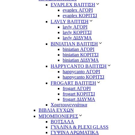
EVAPLEX ΒΑΠΤΙΣΗ
evaplex ΑΓΟΡΙ
evaplex ΚΟΡΙΤΣΙ
LAVLY ΒΑΠΤΙΣΗ
lavly ΑΓΟΡΙ
lavly ΚΟΡΙΤΣΙ
lavly ΔΙΔΥΜΑ
ΒΙΝΙΑΤΙΑΝ ΒΑΠΤΙΣΗ
biniatian ΑΓΟΡΙ
biniatian ΚΟΡΙΤΣΙ
biniatian ΔΙΔΥΜΑ
HAPPYCANTO ΒΑΠΤΙΣΗ
happycanto ΑΓΟΡΙ
happycanto ΚΟΡΙΤΣΙ
FROGART ΒΑΠΤΙΣΗ
frogart ΑΓΟΡΙ
frogart ΚΟΡΙΤΣΙ
frogart ΔΙΔΥΜΑ
Χριστουγεννιάτικα
ΒΙΒΛΙΑ ΕΥΧΩΝ
ΜΠΟΜΠΟΝΙΕΡΕΣ
ΒΟΤΣΑΛΑ
ΓΥΑΛΙΝΑ & PLEXI GLASS
ΓΥΨΙΝΑ ΑΡΩΜΑΤΙΚΑ