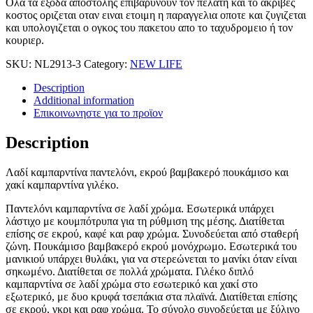
Ολα τα εξοδα αποστολης επιβαρυνουν τον πελατη και το ακριβες
κοστος οριζεται οταν ειναι ετοιμη η παραγγελια οποτε και ζυγιζεται
και υπολογιζεται ο ογκος του πακετου απο το ταχυδρομειο ή τον
κουριερ.
SKU:
NL2913-3
Category:
NEW LIFE
Description
Additional information
Επικοινωνηστε για το προϊoν
Description
Λαδί καμπαρντίνα παντελόνι, εκρού βαμβακερό πουκάμισο και
χακί καμπαρντίνα γιλέκο.
Παντελόνι καμπαρντίνα σε λαδί χρώμα. Εσωτερικά υπάρχει
λάστιχο με κουμπότρυπα για τη ρύθμιση της μέσης. Διατίθεται
επίσης σε εκρού, καφέ και ραφ χρώμα. Συνοδεύεται από σταθερή
ζώνη. Πουκάμισο βαμβακερό εκρού μονόχρωμο. Εσωτερικά του
μανικιού υπάρχει θυλάκι, για να στερεώνεται το μανίκι όταν είναι
σηκωμένο. Διατίθεται σε πολλά χρώματα. Γιλέκο διπλό
καμπαρντίνα σε λαδί χρώμα στο εσωτερικό και χακί στο
εξωτερικό, με δυο κρυφά τσεπάκια στα πλαϊνά. Διατίθεται επίσης
σε εκρού, γκρι και ραφ χρώμα. Το σύνολο συνοδεύεται με ξύλινο