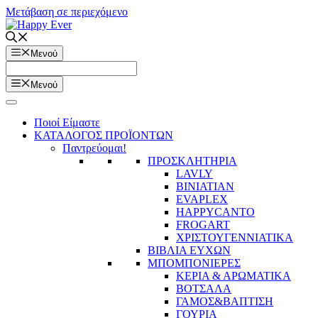
Μετάβαση σε περιεχόμενο
Μενού
Μενού
Ποιοί Είμαστε
ΚΑΤΑΛΟΓΟΣ ΠΡΟΪΟΝΤΩΝ
Παντρεύομαι!
ΠΡΟΣΚΛΗΤΗΡΙΑ
LAVLY
BINIATIAN
EVAPLEX
HAPPYCANTO
FROGART
ΧΡΙΣΤΟΥΓΕΝΝΙΑΤΙΚΑ
ΒΙΒΛΙΑ ΕΥΧΩΝ
ΜΠΟΜΠΟΝΙΕΡΕΣ
ΚΕΡΙΑ & ΑΡΩΜΑΤΙΚΑ
ΒΟΤΣΑΛΑ
ΓΑΜΟΣ&ΒΑΠΤΙΣΗ
ΓΟΥΡΙΑ