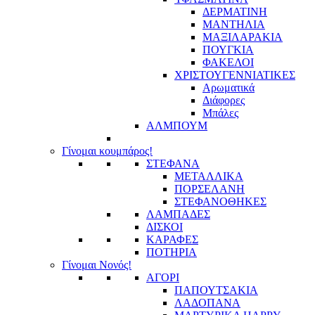
ΔΕΡΜΑΤΙΝΗ
ΜΑΝΤΗΛΙΑ
ΜΑΞΙΛΑΡΑΚΙΑ
ΠΟΥΓΚΙΑ
ΦΑΚΕΛΟΙ
ΧΡΙΣΤΟΥΓΕΝΝΙΑΤΙΚΕΣ
Αρωματικά
Διάφορες
Μπάλες
ΑΛΜΠΟΥΜ
Γίνομαι κουμπάρος!
ΣΤΕΦΑΝΑ
ΜΕΤΑΛΛΙΚΑ
ΠΟΡΣΕΛΑΝΗ
ΣΤΕΦΑΝΟΘΗΚΕΣ
ΛΑΜΠΑΔΕΣ
ΔΙΣΚΟΙ
ΚΑΡΑΦΕΣ
ΠΟΤΗΡΙΑ
Γίνομαι Νονός!
ΑΓΟΡΙ
ΠΑΠΟΥΤΣΑΚΙΑ
ΛΑΔΟΠΑΝΑ