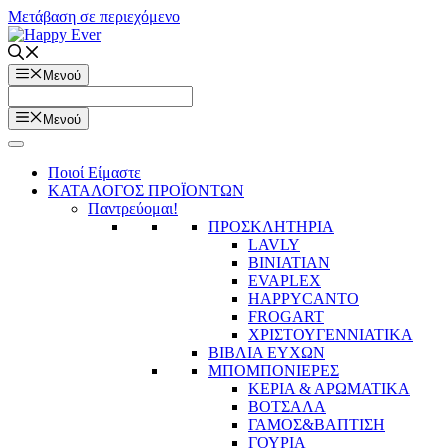
Μετάβαση σε περιεχόμενο
Μενού
Μενού
Ποιοί Είμαστε
ΚΑΤΑΛΟΓΟΣ ΠΡΟΪΟΝΤΩΝ
Παντρεύομαι!
ΠΡΟΣΚΛΗΤΗΡΙΑ
LAVLY
BINIATIAN
EVAPLEX
HAPPYCANTO
FROGART
ΧΡΙΣΤΟΥΓΕΝΝΙΑΤΙΚΑ
ΒΙΒΛΙΑ ΕΥΧΩΝ
ΜΠΟΜΠΟΝΙΕΡΕΣ
ΚΕΡΙΑ & ΑΡΩΜΑΤΙΚΑ
ΒΟΤΣΑΛΑ
ΓΑΜΟΣ&ΒΑΠΤΙΣΗ
ΓΟΥΡΙΑ