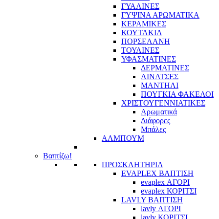
ΓΥΑΛΙΝΕΣ
ΓΥΨΙΝΑ ΑΡΩΜΑΤΙΚΑ
ΚΕΡΑΜΙΚΕΣ
ΚΟΥΤΑΚΙΑ
ΠΟΡΣΕΛΑΝΗ
ΤΟΥΛΙΝΕΣ
ΥΦΑΣΜΑΤΙΝΕΣ
ΔΕΡΜΑΤΙΝΕΣ
ΛΙΝΑΤΣΕΣ
ΜΑΝΤΗΛΙ
ΠΟΥΓΚΙΑ ΦΑΚΕΛΟΙ
ΧΡΙΣΤΟΥΓΕΝΝΙΑΤΙΚΕΣ
Αρωματικά
Διάφορες
Μπάλες
ΑΛΜΠΟΥΜ
Βαπτίζω!
ΠΡΟΣΚΛΗΤΗΡΙΑ
EVAPLEX ΒΑΠΤΙΣΗ
evaplex ΑΓΟΡΙ
evaplex ΚΟΡΙΤΣΙ
LAVLY ΒΑΠΤΙΣΗ
lavly ΑΓΟΡΙ
lavly ΚΟΡΙΤΣΙ