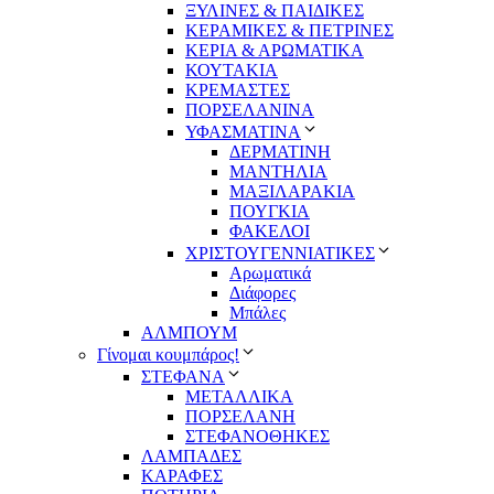
ΞΥΛΙΝΕΣ & ΠΑΙΔΙΚΕΣ
ΚΕΡΑΜΙΚΕΣ & ΠΕΤΡΙΝΕΣ
ΚΕΡΙΑ & ΑΡΩΜΑΤΙΚΑ
ΚΟΥΤΑΚΙΑ
ΚΡΕΜΑΣΤΕΣ
ΠΟΡΣΕΛΑΝΙΝΑ
ΥΦΑΣΜΑΤΙΝA
ΔΕΡΜΑΤΙΝΗ
ΜΑΝΤΗΛΙΑ
ΜΑΞΙΛΑΡΑΚΙΑ
ΠΟΥΓΚΙΑ
ΦΑΚΕΛΟΙ
ΧΡΙΣΤΟΥΓΕΝΝΙΑΤΙΚΕΣ
Αρωματικά
Διάφορες
Μπάλες
ΑΛΜΠΟΥΜ
Γίνομαι κουμπάρος!
ΣΤΕΦΑΝΑ
ΜΕΤΑΛΛΙΚΑ
ΠΟΡΣΕΛΑΝΗ
ΣΤΕΦΑΝΟΘΗΚΕΣ
ΛΑΜΠΑΔΕΣ
ΚΑΡΑΦΕΣ