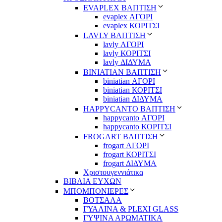
EVAPLEX ΒΑΠΤΙΣΗ
evaplex ΑΓΟΡΙ
evaplex ΚΟΡΙΤΣΙ
LAVLY ΒΑΠΤΙΣΗ
lavly ΑΓΟΡΙ
lavly ΚΟΡΙΤΣΙ
lavly ΔΙΔΥΜΑ
ΒΙΝΙΑΤΙΑΝ ΒΑΠΤΙΣΗ
biniatian ΑΓΟΡΙ
biniatian ΚΟΡΙΤΣΙ
biniatian ΔΙΔΥΜΑ
HAPPYCANTO ΒΑΠΤΙΣΗ
happycanto ΑΓΟΡΙ
happycanto ΚΟΡΙΤΣΙ
FROGART ΒΑΠΤΙΣΗ
frogart ΑΓΟΡΙ
frogart ΚΟΡΙΤΣΙ
frogart ΔΙΔΥΜΑ
Χριστουγεννιάτικα
ΒΙΒΛΙΑ ΕΥΧΩΝ
ΜΠΟΜΠΟΝΙΕΡΕΣ
ΒΟΤΣΑΛΑ
ΓΥΑΛΙΝΑ & PLEXI GLASS
ΓΥΨΙΝΑ ΑΡΩΜΑΤΙΚΑ