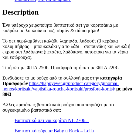
Description
Ένα υπέροχο χειροποίητο βαπτιστικό σετ για κοριτσάκια με
καδράκι με λουλούδια ροζ, σομόν & σάπιο μήλο!
Το σετ περιλαμβάνει καλάθι, λαμπάδα, λαδοσέτ (3 κεράκια
κολυμπήθρας – μπουκαλάκι για το λάδι – σαπουνάκι) και λευκά ή
εκρού σετ λαδόπανα (πετσέτα, λαδόπανο, πετσετάκι για τα χέρια
και εσώρουχα).
Τιμή σετ με ΦΠΑ 250€. Προσφορά τιμή σετ με ΦΠΑ 220€.
Συνδυάστε το με ρούχο από τη συλλογή μας στην
κατηγορία
Προσφορών
https://happyever.gr/product-category/ginomai-
nonos/koritsaki/vaptistika-roucha-koritsaki/prosfora-koritsi/
με μόνο
80€!
Άλλες προτάσεις βαπτιστικού ρούχου που ταιριάζει με το
συγκεκριμένο βαπτιστικό σετ:
Βαπτιστικό σετ για κορίτσι NL 2706-1
Βαπτιστικό φόρεμα Baby u Rock – Leila