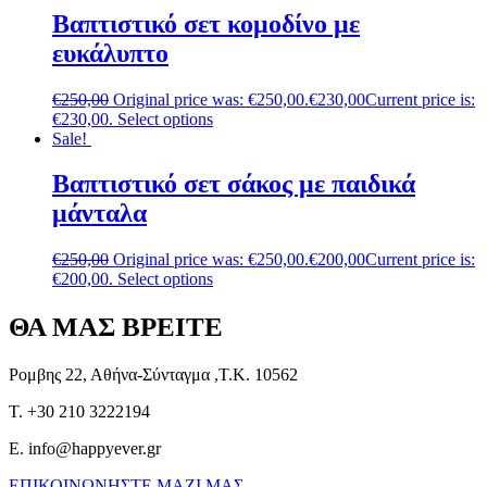
Βαπτιστικό σετ κομοδίνο με
ευκάλυπτο
€
250,00
Original price was: €250,00.
€
230,00
Current price is:
€230,00.
Select options
Sale!
Βαπτιστικό σετ σάκος με παιδικά
μάνταλα
€
250,00
Original price was: €250,00.
€
200,00
Current price is:
€200,00.
Select options
ΘΑ ΜΑΣ ΒΡΕΙΤΕ
Ρομβης 22, Αθήνα-Σύνταγμα ,Τ.Κ. 10562
T. +30 210 3222194
E. info@happyever.gr
ΕΠΙΚΟΙΝΩΝΗΣΤΕ ΜΑΖΙ ΜΑΣ