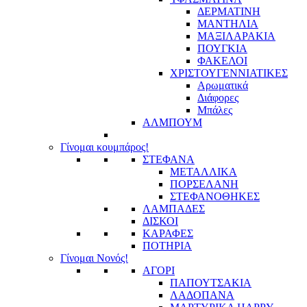
ΔΕΡΜΑΤΙΝΗ
ΜΑΝΤΗΛΙΑ
ΜΑΞΙΛΑΡΑΚΙΑ
ΠΟΥΓΚΙΑ
ΦΑΚΕΛΟΙ
ΧΡΙΣΤΟΥΓΕΝΝΙΑΤΙΚΕΣ
Αρωματικά
Διάφορες
Μπάλες
ΑΛΜΠΟΥΜ
Γίνομαι κουμπάρος!
ΣΤΕΦΑΝΑ
ΜΕΤΑΛΛΙΚΑ
ΠΟΡΣΕΛΑΝΗ
ΣΤΕΦΑΝΟΘΗΚΕΣ
ΛΑΜΠΑΔΕΣ
ΔΙΣΚΟΙ
ΚΑΡΑΦΕΣ
ΠΟΤΗΡΙΑ
Γίνομαι Νονός!
ΑΓΟΡΙ
ΠΑΠΟΥΤΣΑΚΙΑ
ΛΑΔΟΠΑΝΑ