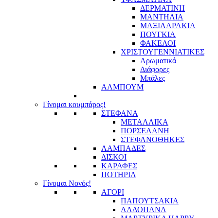
ΔΕΡΜΑΤΙΝΗ
ΜΑΝΤΗΛΙΑ
ΜΑΞΙΛΑΡΑΚΙΑ
ΠΟΥΓΚΙΑ
ΦΑΚΕΛΟΙ
ΧΡΙΣΤΟΥΓΕΝΝΙΑΤΙΚΕΣ
Αρωματικά
Διάφορες
Μπάλες
ΑΛΜΠΟΥΜ
Γίνομαι κουμπάρος!
ΣΤΕΦΑΝΑ
ΜΕΤΑΛΛΙΚΑ
ΠΟΡΣΕΛΑΝΗ
ΣΤΕΦΑΝΟΘΗΚΕΣ
ΛΑΜΠΑΔΕΣ
ΔΙΣΚΟΙ
ΚΑΡΑΦΕΣ
ΠΟΤΗΡΙΑ
Γίνομαι Νονός!
ΑΓΟΡΙ
ΠΑΠΟΥΤΣΑΚΙΑ
ΛΑΔΟΠΑΝΑ