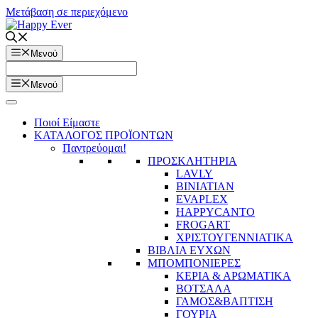
Μετάβαση σε περιεχόμενο
Μενού
Μενού
Ποιοί Είμαστε
ΚΑΤΑΛΟΓΟΣ ΠΡΟΪΟΝΤΩΝ
Παντρεύομαι!
ΠΡΟΣΚΛΗΤΗΡΙΑ
LAVLY
BINIATIAN
EVAPLEX
HAPPYCANTO
FROGART
ΧΡΙΣΤΟΥΓΕΝΝΙΑΤΙΚΑ
ΒΙΒΛΙΑ ΕΥΧΩΝ
ΜΠΟΜΠΟΝΙΕΡΕΣ
ΚΕΡΙΑ & ΑΡΩΜΑΤΙΚΑ
ΒΟΤΣΑΛΑ
ΓΑΜΟΣ&ΒΑΠΤΙΣΗ
ΓΟΥΡΙΑ