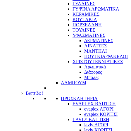
ΓΥΑΛΙΝΕΣ
ΓΥΨΙΝΑ ΑΡΩΜΑΤΙΚΑ
ΚΕΡΑΜΙΚΕΣ
ΚΟΥΤΑΚΙΑ
ΠΟΡΣΕΛΑΝΗ
ΤΟΥΛΙΝΕΣ
ΥΦΑΣΜΑΤΙΝΕΣ
ΔΕΡΜΑΤΙΝΕΣ
ΛΙΝΑΤΣΕΣ
ΜΑΝΤΗΛΙ
ΠΟΥΓΚΙΑ ΦΑΚΕΛΟΙ
ΧΡΙΣΤΟΥΓΕΝΝΙΑΤΙΚΕΣ
Αρωματικά
Διάφορες
Μπάλες
ΑΛΜΠΟΥΜ
Βαπτίζω!
ΠΡΟΣΚΛΗΤΗΡΙΑ
EVAPLEX ΒΑΠΤΙΣΗ
evaplex ΑΓΟΡΙ
evaplex ΚΟΡΙΤΣΙ
LAVLY ΒΑΠΤΙΣΗ
lavly ΑΓΟΡΙ
lavly ΚΟΡΙΤΣΙ