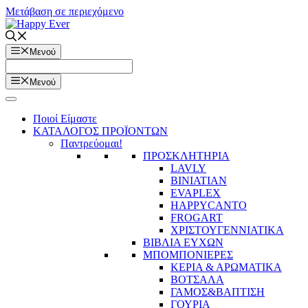
Μετάβαση σε περιεχόμενο
Μενού
Μενού
Ποιοί Είμαστε
ΚΑΤΑΛΟΓΟΣ ΠΡΟΪΟΝΤΩΝ
Παντρεύομαι!
ΠΡΟΣΚΛΗΤΗΡΙΑ
LAVLY
BINIATIAN
EVAPLEX
HAPPYCANTO
FROGART
ΧΡΙΣΤΟΥΓΕΝΝΙΑΤΙΚΑ
ΒΙΒΛΙΑ ΕΥΧΩΝ
ΜΠΟΜΠΟΝΙΕΡΕΣ
ΚΕΡΙΑ & ΑΡΩΜΑΤΙΚΑ
ΒΟΤΣΑΛΑ
ΓΑΜΟΣ&ΒΑΠΤΙΣΗ
ΓΟΥΡΙΑ