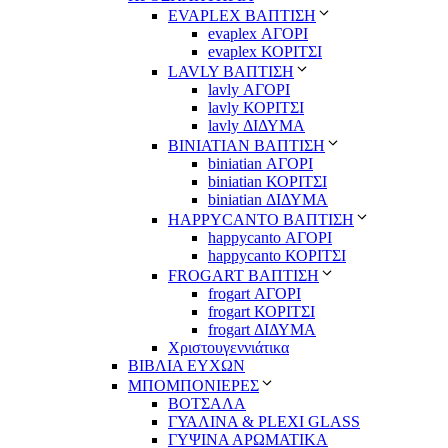
EVAPLEX ΒΑΠΤΙΣΗ
evaplex ΑΓΟΡΙ
evaplex ΚΟΡΙΤΣΙ
LAVLY ΒΑΠΤΙΣΗ
lavly ΑΓΟΡΙ
lavly ΚΟΡΙΤΣΙ
lavly ΔΙΔΥΜΑ
ΒΙΝΙΑΤΙΑΝ ΒΑΠΤΙΣΗ
biniatian ΑΓΟΡΙ
biniatian ΚΟΡΙΤΣΙ
biniatian ΔΙΔΥΜΑ
HAPPYCANTO ΒΑΠΤΙΣΗ
happycanto ΑΓΟΡΙ
happycanto ΚΟΡΙΤΣΙ
FROGART ΒΑΠΤΙΣΗ
frogart ΑΓΟΡΙ
frogart ΚΟΡΙΤΣΙ
frogart ΔΙΔΥΜΑ
Χριστουγεννιάτικα
ΒΙΒΛΙΑ ΕΥΧΩΝ
ΜΠΟΜΠΟΝΙΕΡΕΣ
ΒΟΤΣΑΛΑ
ΓΥΑΛΙΝΑ & PLEXI GLASS
ΓΥΨΙΝΑ ΑΡΩΜΑΤΙΚΑ