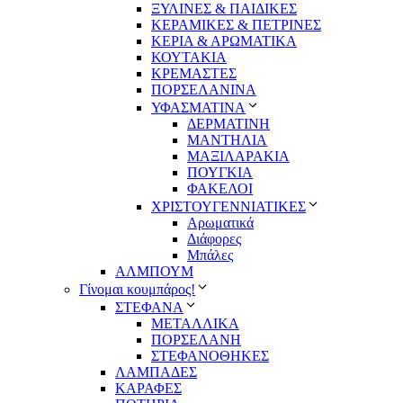
ΞΥΛΙΝΕΣ & ΠΑΙΔΙΚΕΣ
ΚΕΡΑΜΙΚΕΣ & ΠΕΤΡΙΝΕΣ
ΚΕΡΙΑ & ΑΡΩΜΑΤΙΚΑ
ΚΟΥΤΑΚΙΑ
ΚΡΕΜΑΣΤΕΣ
ΠΟΡΣΕΛΑΝΙΝΑ
ΥΦΑΣΜΑΤΙΝA
ΔΕΡΜΑΤΙΝΗ
ΜΑΝΤΗΛΙΑ
ΜΑΞΙΛΑΡΑΚΙΑ
ΠΟΥΓΚΙΑ
ΦΑΚΕΛΟΙ
ΧΡΙΣΤΟΥΓΕΝΝΙΑΤΙΚΕΣ
Αρωματικά
Διάφορες
Μπάλες
ΑΛΜΠΟΥΜ
Γίνομαι κουμπάρος!
ΣΤΕΦΑΝΑ
ΜΕΤΑΛΛΙΚΑ
ΠΟΡΣΕΛΑΝΗ
ΣΤΕΦΑΝΟΘΗΚΕΣ
ΛΑΜΠΑΔΕΣ
ΚΑΡΑΦΕΣ