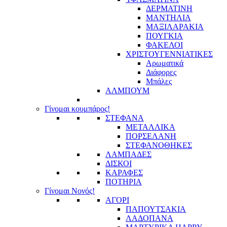
ΔΕΡΜΑΤΙΝΗ
ΜΑΝΤΗΛΙΑ
ΜΑΞΙΛΑΡΑΚΙΑ
ΠΟΥΓΚΙΑ
ΦΑΚΕΛΟΙ
ΧΡΙΣΤΟΥΓΕΝΝΙΑΤΙΚΕΣ
Αρωματικά
Διάφορες
Μπάλες
ΑΛΜΠΟΥΜ
Γίνομαι κουμπάρος!
ΣΤΕΦΑΝΑ
ΜΕΤΑΛΛΙΚΑ
ΠΟΡΣΕΛΑΝΗ
ΣΤΕΦΑΝΟΘΗΚΕΣ
ΛΑΜΠΑΔΕΣ
ΔΙΣΚΟΙ
ΚΑΡΑΦΕΣ
ΠΟΤΗΡΙΑ
Γίνομαι Νονός!
ΑΓΟΡΙ
ΠΑΠΟΥΤΣΑΚΙΑ
ΛΑΔΟΠΑΝΑ