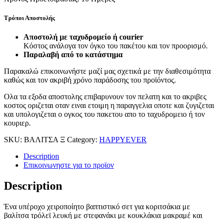
Τρόποι Αποστολής
Aποστoλή με ταχυδρομείο ή courier
Κόστος ανάλογα τον όγκο του πακέτου και τον προορισμό.
Παραλαβή από το κατάστημα
Παρακαλώ επικοινωνήστε μαζί μας σχετικά με την διαθεσιμότητα
καθώς και τον ακριβή χρόνο παράδοσης του προϊόντος.
Ολα τα εξοδα αποστολης επιβαρυνουν τον πελατη και το ακριβες
κοστος οριζεται οταν ειναι ετοιμη η παραγγελια οποτε και ζυγιζεται
και υπολογιζεται ο ογκος του πακετου απο το ταχυδρομειο ή τον
κουριερ.
SKU:
ΒΑΛΙΤΣΑ Ξ
Category:
HAPPYEVER
Description
Επικοινωνηστε για το προϊoν
Description
Ένα υπέροχο χειροποίητο βαπτιστικό σετ για κοριτσάκια με
βαλίτσα τρόλεϊ λευκή με στεφανάκι με κουκλάκια μακραμέ και