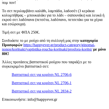
πομ πον!
Το σετ περιλαμβάνει καλάθι, λαμπάδα, λαδοσέτ (3 κεράκια
κολυμπήθρας – μπουκαλάκι για το λάδι – σαπουνάκι) και λευκά ή
εκρού σετ λαδόπανα (πετσέτα, λαδόπανο, πετσετάκι για τα χέρια
και εσώρουχα).
Τιμή σετ με ΦΠΑ 250€.
Συνδυάστε το με ρούχο από τη συλλογή μας στην
κατηγορία
Προσφορών
https://happyever.gr/product-category/ginomai-
nonos/koritsaki/vaptistika-roucha-koritsaki/prosfora-koritsi/
με μόνο
80€!
Άλλες προτάσεις βαπτιστικού ρούχου που ταιριάζει με το
συγκεκριμένο βαπτιστικό σετ:
Βαπτιστικό σετ για κορίτσι NL 2706-6
Βαπτιστικό σετ για κορίτσι NL 2706-1
Βαπτιστικό σετ για κορίτσι NL 2834-2
Επικοινωνήστε: info@happyever.gr