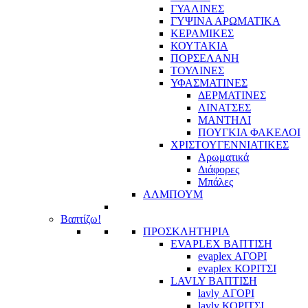
ΓΥΑΛΙΝΕΣ
ΓΥΨΙΝΑ ΑΡΩΜΑΤΙΚΑ
ΚΕΡΑΜΙΚΕΣ
ΚΟΥΤΑΚΙΑ
ΠΟΡΣΕΛΑΝΗ
ΤΟΥΛΙΝΕΣ
ΥΦΑΣΜΑΤΙΝΕΣ
ΔΕΡΜΑΤΙΝΕΣ
ΛΙΝΑΤΣΕΣ
ΜΑΝΤΗΛΙ
ΠΟΥΓΚΙΑ ΦΑΚΕΛΟΙ
ΧΡΙΣΤΟΥΓΕΝΝΙΑΤΙΚΕΣ
Αρωματικά
Διάφορες
Μπάλες
ΑΛΜΠΟΥΜ
Βαπτίζω!
ΠΡΟΣΚΛΗΤΗΡΙΑ
EVAPLEX ΒΑΠΤΙΣΗ
evaplex ΑΓΟΡΙ
evaplex ΚΟΡΙΤΣΙ
LAVLY ΒΑΠΤΙΣΗ
lavly ΑΓΟΡΙ
lavly ΚΟΡΙΤΣΙ