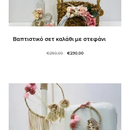
Βαπτιστικό σετ καλάθι με στεφάνι
Original
Current
€
250,00
€
230,00
price
price
was:
is:
€250,00.
€230,00.