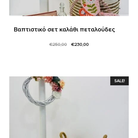
Βαπτιστικό σετ καλάθι πεταλούδες
Original
Current
€
250,00
€
230,00
price
price
was:
is:
€250,00.
€230,00.
SALE!