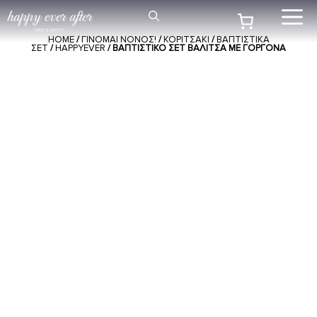
Μετάβαση
Me
σε
HOME
/
ΓΙΝΟΜΑΙ ΝΟΝΟΣ!
/
ΚΟΡΙΤΣΑΚΙ
/
ΒΑΠΤΙΣΤΙΚΑ
περιεχόμενο
ΣΕΤ
/
HAPPYEVER
/ ΒΑΠΤΙΣΤΙΚΌ ΣΕΤ ΒΑΛΊΤΣΑ ΜΕ ΓΟΡΓΌΝΑ