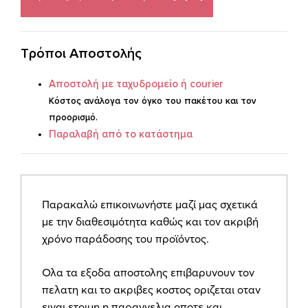
γοργόνα
quantity
Τρόποι Αποστολής
Aποστoλή με ταχυδρομείο ή courier
Κόστος ανάλογα τον όγκο του πακέτου και τον
προορισμό.
Παραλαβή από το κατάστημα
Παρακαλώ επικοινωνήστε μαζί μας σχετικά
με την διαθεσιμότητα καθώς και τον ακριβή
χρόνο παράδοσης του προϊόντος.
Ολα τα εξοδα αποστολης επιβαρυνουν τον
πελατη και το ακριβες κοστος οριζεται οταν
ειναι ετοιμη η παραγγελια οποτε και