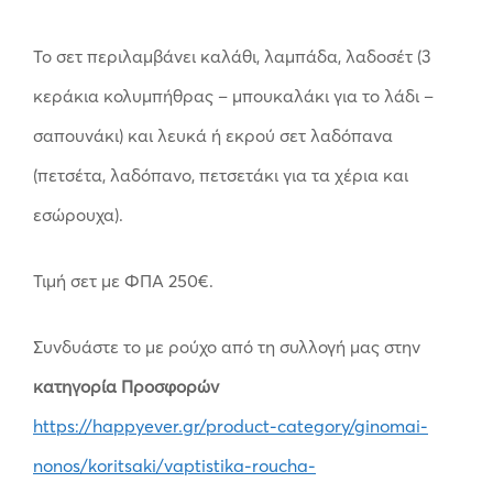
Το σετ περιλαμβάνει καλάθι, λαμπάδα, λαδοσέτ (3
κεράκια κολυμπήθρας – μπουκαλάκι για το λάδι –
σαπουνάκι) και λευκά ή εκρού σετ λαδόπανα
(πετσέτα, λαδόπανο, πετσετάκι για τα χέρια και
εσώρουχα).
Τιμή σετ με ΦΠΑ 250€.
Συνδυάστε το με ρούχο από τη συλλογή μας στην
κατηγορία Προσφορών
https://happyever.gr/product-category/ginomai-
nonos/koritsaki/vaptistika-roucha-