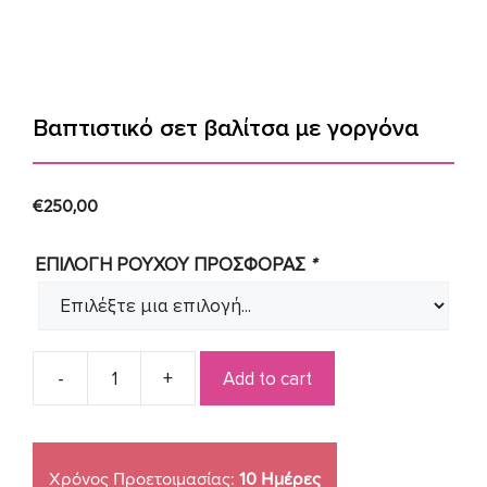
Βαπτιστικό σετ βαλίτσα με γοργόνα
€
250,00
ΕΠΙΛΟΓΗ ΡΟΥΧΟΥ ΠΡΟΣΦΟΡΑΣ
*
Add to cart
Βαπτιστικό
σετ
βαλίτσα
με
Χρόνος Προετοιμασίας:
10 Ημέρες