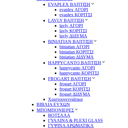
EVAPLEX ΒΑΠΤΙΣΗ
evaplex ΑΓΟΡΙ
evaplex ΚΟΡΙΤΣΙ
LAVLY ΒΑΠΤΙΣΗ
lavly ΑΓΟΡΙ
lavly ΚΟΡΙΤΣΙ
lavly ΔΙΔΥΜΑ
ΒΙΝΙΑΤΙΑΝ ΒΑΠΤΙΣΗ
biniatian ΑΓΟΡΙ
biniatian ΚΟΡΙΤΣΙ
biniatian ΔΙΔΥΜΑ
HAPPYCANTO ΒΑΠΤΙΣΗ
happycanto ΑΓΟΡΙ
happycanto ΚΟΡΙΤΣΙ
FROGART ΒΑΠΤΙΣΗ
frogart ΑΓΟΡΙ
frogart ΚΟΡΙΤΣΙ
frogart ΔΙΔΥΜΑ
Χριστουγεννιάτικα
ΒΙΒΛΙΑ ΕΥΧΩΝ
ΜΠΟΜΠΟΝΙΕΡΕΣ
ΒΟΤΣΑΛΑ
ΓΥΑΛΙΝΑ & PLEXI GLASS
ΓΥΨΙΝΑ ΑΡΩΜΑΤΙΚΑ