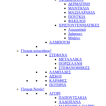
ΔΕΡΜΑΤΙΝΗ
ΜΑΝΤΗΛΙΑ
ΜΑΞΙΛΑΡΑΚΙΑ
ΠΟΥΓΚΙΑ
ΦΑΚΕΛΟΙ
ΧΡΙΣΤΟΥΓΕΝΝΙΑΤΙΚΕΣ
Αρωματικά
Διάφορες
Μπάλες
ΑΛΜΠΟΥΜ
Γίνομαι κουμπάρος!
ΣΤΕΦΑΝΑ
ΜΕΤΑΛΛΙΚΑ
ΠΟΡΣΕΛΑΝΗ
ΣΤΕΦΑΝΟΘΗΚΕΣ
ΛΑΜΠΑΔΕΣ
ΔΙΣΚΟΙ
ΚΑΡΑΦΕΣ
ΠΟΤΗΡΙΑ
Γίνομαι Νονός!
ΑΓΟΡΙ
ΠΑΠΟΥΤΣΑΚΙΑ
ΛΑΔΟΠΑΝΑ