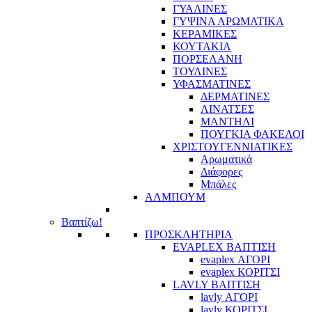
ΓΥΑΛΙΝΕΣ
ΓΥΨΙΝΑ ΑΡΩΜΑΤΙΚΑ
ΚΕΡΑΜΙΚΕΣ
ΚΟΥΤΑΚΙΑ
ΠΟΡΣΕΛΑΝΗ
ΤΟΥΛΙΝΕΣ
ΥΦΑΣΜΑΤΙΝΕΣ
ΔΕΡΜΑΤΙΝΕΣ
ΛΙΝΑΤΣΕΣ
ΜΑΝΤΗΛΙ
ΠΟΥΓΚΙΑ ΦΑΚΕΛΟΙ
ΧΡΙΣΤΟΥΓΕΝΝΙΑΤΙΚΕΣ
Αρωματικά
Διάφορες
Μπάλες
ΑΛΜΠΟΥΜ
Βαπτίζω!
ΠΡΟΣΚΛΗΤΗΡΙΑ
EVAPLEX ΒΑΠΤΙΣΗ
evaplex ΑΓΟΡΙ
evaplex ΚΟΡΙΤΣΙ
LAVLY ΒΑΠΤΙΣΗ
lavly ΑΓΟΡΙ
lavly ΚΟΡΙΤΣΙ