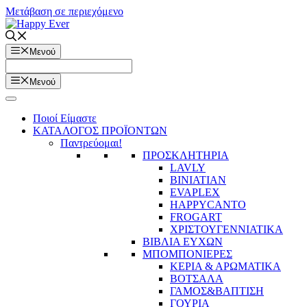
Μετάβαση σε περιεχόμενο
Μενού
Μενού
Ποιοί Είμαστε
ΚΑΤΑΛΟΓΟΣ ΠΡΟΪΟΝΤΩΝ
Παντρεύομαι!
ΠΡΟΣΚΛΗΤΗΡΙΑ
LAVLY
BINIATIAN
EVAPLEX
HAPPYCANTO
FROGART
ΧΡΙΣΤΟΥΓΕΝΝΙΑΤΙΚΑ
ΒΙΒΛΙΑ ΕΥΧΩΝ
ΜΠΟΜΠΟΝΙΕΡΕΣ
ΚΕΡΙΑ & ΑΡΩΜΑΤΙΚΑ
ΒΟΤΣΑΛΑ
ΓΑΜΟΣ&ΒΑΠΤΙΣΗ
ΓΟΥΡΙΑ