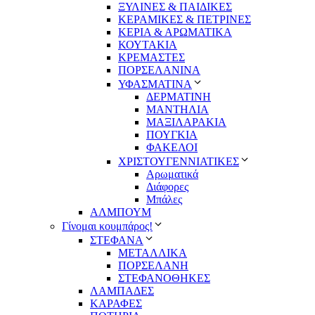
ΞΥΛΙΝΕΣ & ΠΑΙΔΙΚΕΣ
ΚΕΡΑΜΙΚΕΣ & ΠΕΤΡΙΝΕΣ
ΚΕΡΙΑ & ΑΡΩΜΑΤΙΚΑ
ΚΟΥΤΑΚΙΑ
ΚΡΕΜΑΣΤΕΣ
ΠΟΡΣΕΛΑΝΙΝΑ
ΥΦΑΣΜΑΤΙΝA
ΔΕΡΜΑΤΙΝΗ
ΜΑΝΤΗΛΙΑ
ΜΑΞΙΛΑΡΑΚΙΑ
ΠΟΥΓΚΙΑ
ΦΑΚΕΛΟΙ
ΧΡΙΣΤΟΥΓΕΝΝΙΑΤΙΚΕΣ
Αρωματικά
Διάφορες
Μπάλες
ΑΛΜΠΟΥΜ
Γίνομαι κουμπάρος!
ΣΤΕΦΑΝΑ
ΜΕΤΑΛΛΙΚΑ
ΠΟΡΣΕΛΑΝΗ
ΣΤΕΦΑΝΟΘΗΚΕΣ
ΛΑΜΠΑΔΕΣ
ΚΑΡΑΦΕΣ