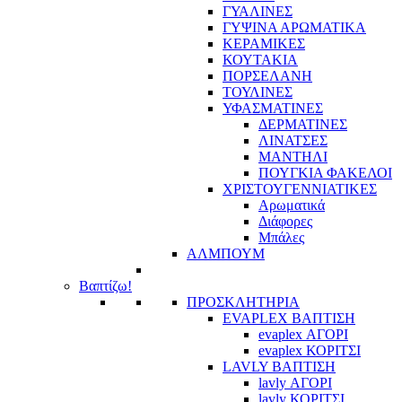
ΓΥΑΛΙΝΕΣ
ΓΥΨΙΝΑ ΑΡΩΜΑΤΙΚΑ
ΚΕΡΑΜΙΚΕΣ
ΚΟΥΤΑΚΙΑ
ΠΟΡΣΕΛΑΝΗ
ΤΟΥΛΙΝΕΣ
ΥΦΑΣΜΑΤΙΝΕΣ
ΔΕΡΜΑΤΙΝΕΣ
ΛΙΝΑΤΣΕΣ
ΜΑΝΤΗΛΙ
ΠΟΥΓΚΙΑ ΦΑΚΕΛΟΙ
ΧΡΙΣΤΟΥΓΕΝΝΙΑΤΙΚΕΣ
Αρωματικά
Διάφορες
Μπάλες
ΑΛΜΠΟΥΜ
Βαπτίζω!
ΠΡΟΣΚΛΗΤΗΡΙΑ
EVAPLEX ΒΑΠΤΙΣΗ
evaplex ΑΓΟΡΙ
evaplex ΚΟΡΙΤΣΙ
LAVLY ΒΑΠΤΙΣΗ
lavly ΑΓΟΡΙ
lavly ΚΟΡΙΤΣΙ