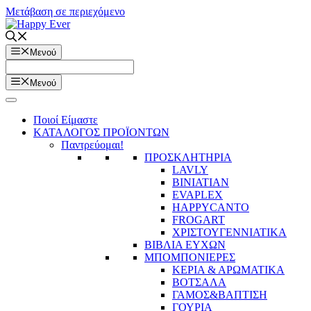
Μετάβαση σε περιεχόμενο
Μενού
Μενού
Ποιοί Είμαστε
ΚΑΤΑΛΟΓΟΣ ΠΡΟΪΟΝΤΩΝ
Παντρεύομαι!
ΠΡΟΣΚΛΗΤΗΡΙΑ
LAVLY
BINIATIAN
EVAPLEX
HAPPYCANTO
FROGART
ΧΡΙΣΤΟΥΓΕΝΝΙΑΤΙΚΑ
ΒΙΒΛΙΑ ΕΥΧΩΝ
ΜΠΟΜΠΟΝΙΕΡΕΣ
ΚΕΡΙΑ & ΑΡΩΜΑΤΙΚΑ
ΒΟΤΣΑΛΑ
ΓΑΜΟΣ&ΒΑΠΤΙΣΗ
ΓΟΥΡΙΑ