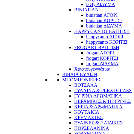
lavly ΔΙΔΥΜΑ
BINIATIAN
biniatian ΑΓΟΡΙ
biniatian ΚΟΡΙΤΣΙ
biniatian ΔΙΔΥΜΑ
HAPPYCANTO ΒΑΠΤΙΣΗ
happycanto ΑΓΟΡΙ
happycanto ΚΟΡΙΤΣΙ
FROGART ΒΑΠΤΙΣΗ
frogart ΑΓΟΡΙ
frogart ΚΟΡΙΤΣΙ
frogart ΔΙΔΥΜΑ
Χριστουγεννιάτικα
ΒΙΒΛΙΑ ΕΥΧΩΝ
ΜΠΟΜΠΟΝΙΕΡΕΣ
ΒΟΤΣΑΛΑ
ΓΥΑΛΙΝΑ & PLEXI GLASS
ΓΥΨΙΝΑ ΑΡΩΜΑΤΙΚΑ
ΚΕΡΑΜΙΚΕΣ & ΠΕΤΡΙΝΕΣ
ΚΕΡΙΑ & ΑΡΩΜΑΤΙΚΑ
ΚΟΥΤΑΚΙΑ
ΚΡΕΜΑΣΤΕΣ
ΞΥΛΙΝΕΣ & ΠΑΙΔΙΚΕΣ
ΠΟΡΣΕΛΑΝΙΝΑ
ΥΦΑΣΜΑΤΙΝA