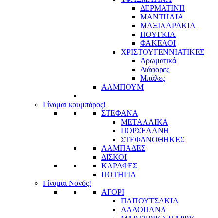
ΔΕΡΜΑΤΙΝΗ
ΜΑΝΤΗΛΙΑ
ΜΑΞΙΛΑΡΑΚΙΑ
ΠΟΥΓΚΙΑ
ΦΑΚΕΛΟΙ
ΧΡΙΣΤΟΥΓΕΝΝΙΑΤΙΚΕΣ
Αρωματικά
Διάφορες
Μπάλες
ΑΛΜΠΟΥΜ
Γίνομαι κουμπάρος!
ΣΤΕΦΑΝΑ
ΜΕΤΑΛΛΙΚΑ
ΠΟΡΣΕΛΑΝΗ
ΣΤΕΦΑΝΟΘΗΚΕΣ
ΛΑΜΠΑΔΕΣ
ΔΙΣΚΟΙ
ΚΑΡΑΦΕΣ
ΠΟΤΗΡΙΑ
Γίνομαι Νονός!
ΑΓΟΡΙ
ΠΑΠΟΥΤΣΑΚΙΑ
ΛΑΔΟΠΑΝΑ