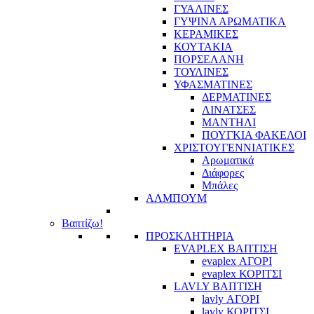
ΓΥΑΛΙΝΕΣ
ΓΥΨΙΝΑ ΑΡΩΜΑΤΙΚΑ
ΚΕΡΑΜΙΚΕΣ
ΚΟΥΤΑΚΙΑ
ΠΟΡΣΕΛΑΝΗ
ΤΟΥΛΙΝΕΣ
ΥΦΑΣΜΑΤΙΝΕΣ
ΔΕΡΜΑΤΙΝΕΣ
ΛΙΝΑΤΣΕΣ
ΜΑΝΤΗΛΙ
ΠΟΥΓΚΙΑ ΦΑΚΕΛΟΙ
ΧΡΙΣΤΟΥΓΕΝΝΙΑΤΙΚΕΣ
Αρωματικά
Διάφορες
Μπάλες
ΑΛΜΠΟΥΜ
Βαπτίζω!
ΠΡΟΣΚΛΗΤΗΡΙΑ
EVAPLEX ΒΑΠΤΙΣΗ
evaplex ΑΓΟΡΙ
evaplex ΚΟΡΙΤΣΙ
LAVLY ΒΑΠΤΙΣΗ
lavly ΑΓΟΡΙ
lavly ΚΟΡΙΤΣΙ