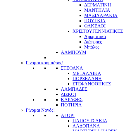
ΔΕΡΜΑΤΙΝΗ
ΜΑΝΤΗΛΙΑ
ΜΑΞΙΛΑΡΑΚΙΑ
ΠΟΥΓΚΙΑ
ΦΑΚΕΛΟΙ
ΧΡΙΣΤΟΥΓΕΝΝΙΑΤΙΚΕΣ
Αρωματικά
Διάφορες
Μπάλες
ΑΛΜΠΟΥΜ
Γίνομαι κουμπάρος!
ΣΤΕΦΑΝΑ
ΜΕΤΑΛΛΙΚΑ
ΠΟΡΣΕΛΑΝΗ
ΣΤΕΦΑΝΟΘΗΚΕΣ
ΛΑΜΠΑΔΕΣ
ΔΙΣΚΟΙ
ΚΑΡΑΦΕΣ
ΠΟΤΗΡΙΑ
Γίνομαι Νονός!
ΑΓΟΡΙ
ΠΑΠΟΥΤΣΑΚΙΑ
ΛΑΔΟΠΑΝΑ