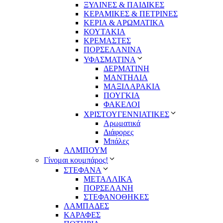
ΞΥΛΙΝΕΣ & ΠΑΙΔΙΚΕΣ
ΚΕΡΑΜΙΚΕΣ & ΠΕΤΡΙΝΕΣ
ΚΕΡΙΑ & ΑΡΩΜΑΤΙΚΑ
ΚΟΥΤΑΚΙΑ
ΚΡΕΜΑΣΤΕΣ
ΠΟΡΣΕΛΑΝΙΝΑ
ΥΦΑΣΜΑΤΙΝA
ΔΕΡΜΑΤΙΝΗ
ΜΑΝΤΗΛΙΑ
ΜΑΞΙΛΑΡΑΚΙΑ
ΠΟΥΓΚΙΑ
ΦΑΚΕΛΟΙ
ΧΡΙΣΤΟΥΓΕΝΝΙΑΤΙΚΕΣ
Αρωματικά
Διάφορες
Μπάλες
ΑΛΜΠΟΥΜ
Γίνομαι κουμπάρος!
ΣΤΕΦΑΝΑ
ΜΕΤΑΛΛΙΚΑ
ΠΟΡΣΕΛΑΝΗ
ΣΤΕΦΑΝΟΘΗΚΕΣ
ΛΑΜΠΑΔΕΣ
ΚΑΡΑΦΕΣ