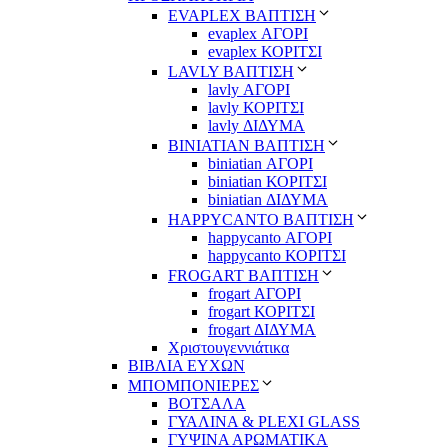
EVAPLEX ΒΑΠΤΙΣΗ
evaplex ΑΓΟΡΙ
evaplex ΚΟΡΙΤΣΙ
LAVLY ΒΑΠΤΙΣΗ
lavly ΑΓΟΡΙ
lavly ΚΟΡΙΤΣΙ
lavly ΔΙΔΥΜΑ
ΒΙΝΙΑΤΙΑΝ ΒΑΠΤΙΣΗ
biniatian ΑΓΟΡΙ
biniatian ΚΟΡΙΤΣΙ
biniatian ΔΙΔΥΜΑ
HAPPYCANTO ΒΑΠΤΙΣΗ
happycanto ΑΓΟΡΙ
happycanto ΚΟΡΙΤΣΙ
FROGART ΒΑΠΤΙΣΗ
frogart ΑΓΟΡΙ
frogart ΚΟΡΙΤΣΙ
frogart ΔΙΔΥΜΑ
Χριστουγεννιάτικα
ΒΙΒΛΙΑ ΕΥΧΩΝ
ΜΠΟΜΠΟΝΙΕΡΕΣ
ΒΟΤΣΑΛΑ
ΓΥΑΛΙΝΑ & PLEXI GLASS
ΓΥΨΙΝΑ ΑΡΩΜΑΤΙΚΑ