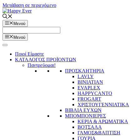
Μετάβαση σε περιεχόμενο
Μενού
Μενού
Ποιοί Είμαστε
ΚΑΤΑΛΟΓΟΣ ΠΡΟΪΟΝΤΩΝ
Παντρεύομαι!
ΠΡΟΣΚΛΗΤΗΡΙΑ
LAVLY
BINIATIAN
EVAPLEX
HAPPYCANTO
FROGART
ΧΡΙΣΤΟΥΓΕΝΝΙΑΤΙΚΑ
ΒΙΒΛΙΑ ΕΥΧΩΝ
ΜΠΟΜΠΟΝΙΕΡΕΣ
ΚΕΡΙΑ & ΑΡΩΜΑΤΙΚΑ
ΒΟΤΣΑΛΑ
ΓΑΜΟΣ&ΒΑΠΤΙΣΗ
ΓΟΥΡΙΑ