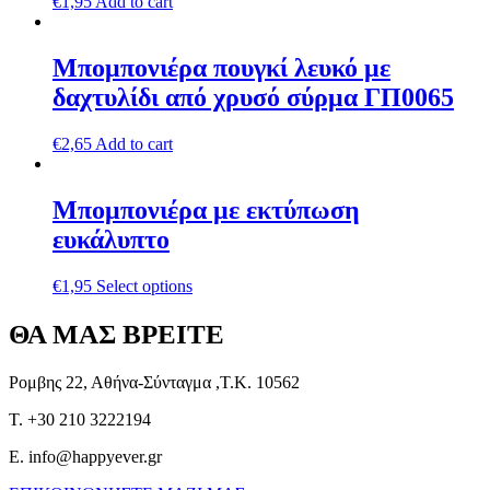
€
1,95
Add to cart
Μπομπονιέρα πουγκί λευκό με
δαχτυλίδι από χρυσό σύρμα ΓΠ0065
€
2,65
Add to cart
Μπομπονιέρα με εκτύπωση
ευκάλυπτο
€
1,95
Select options
ΘΑ ΜΑΣ ΒΡΕΙΤΕ
Ρομβης 22, Αθήνα-Σύνταγμα ,Τ.Κ. 10562
T. +30 210 3222194
E. info@happyever.gr