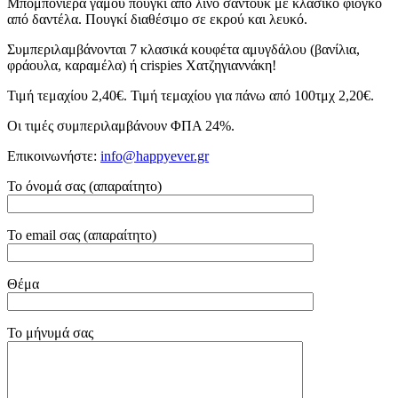
Μπομπονιέρα γάμου πουγκί από λινό σαντούκ με κλασικό φιόγκο
από δαντέλα. Πουγκί διαθέσιμο σε εκρού και λευκό.
Συμπεριλαμβάνονται 7 κλασικά κουφέτα αμυγδάλου (βανίλια,
φράουλα, καραμέλα) ή crispies Χατζηγιαννάκη!
Τιμή τεμαχίου 2,40€. Τιμή τεμαχίου για πάνω από 100τμχ 2,20€.
Οι τιμές συμπεριλαμβάνουν ΦΠΑ 24%.
Επικοινωνήστε:
info@happyever.gr
Το όνομά σας (απαραίτητο)
Το email σας (απαραίτητο)
Θέμα
Το μήνυμά σας