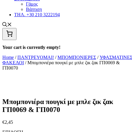
Γάμος
Βάπτιση
ΤΗΛ. +30 210 3222194
Your cart is currently empty!
Home
/
ΠΑΝΤΡΕΥΟΜΑΙ!
/
ΜΠΟΜΠΟΝΙΕΡΕΣ
/
ΥΦΑΣΜΑΤΙΝΕ
ΦΑΚΕΛΟΙ
/ Μπομπονιέρα πουγκί με μπλε ζικ ζακ ΓΠ0069 &
ΓΠ0070
Μπομπονιέρα πουγκί με μπλε ζικ ζακ
ΓΠ0069 & ΓΠ0070
€
2,45