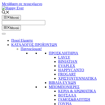
Μετάβαση σε περιεχόμενο
Μενού
Μενού
Ποιοί Είμαστε
ΚΑΤΑΛΟΓΟΣ ΠΡΟΪΟΝΤΩΝ
Παντρεύομαι!
ΠΡΟΣΚΛΗΤΗΡΙΑ
LAVLY
BINIATIAN
EVAPLEX
HAPPYCANTO
FROGART
ΧΡΙΣΤΟΥΓΕΝΝΙΑΤΙΚΑ
ΒΙΒΛΙΑ ΕΥΧΩΝ
ΜΠΟΜΠΟΝΙΕΡΕΣ
ΚΕΡΙΑ & ΑΡΩΜΑΤΙΚΑ
ΒΟΤΣΑΛΑ
ΓΑΜΟΣ&ΒΑΠΤΙΣΗ
ΓΟΥΡΙΑ