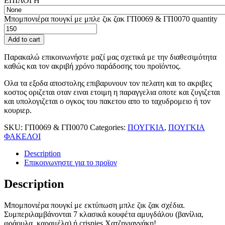
ΕΠΙΛΟΓΗ
Μπομπονιέρα πουγκί με μπλε ζικ ζακ ΓΠ0069 & ΓΠ0070 quantity
Add to cart
Παρακαλώ επικοινωνήστε μαζί μας σχετικά με την διαθεσιμότητα
καθώς και τον ακριβή χρόνο παράδοσης του προϊόντος.
Ολα τα εξοδα αποστολης επιβαρυνουν τον πελατη και το ακριβες
κοστος οριζεται οταν ειναι ετοιμη η παραγγελια οποτε και ζυγιζεται
και υπολογιζεται ο ογκος του πακετου απο το ταχυδρομειο ή τον
κουριερ.
SKU:
ΓΠ0069 & ΓΠ0070
Categories:
ΠΟΥΓΚΙΑ
,
ΠΟΥΓΚΙΑ
ΦΑΚΕΛΟΙ
Description
Επικοινωνηστε για το προϊoν
Description
Μπομπονιέρα πουγκί με εκτύπωση μπλε ζικ ζακ σχέδια.
Συμπεριλαμβάνονται 7 κλασικά κουφέτα αμυγδάλου (βανίλια,
φράουλα, καραμέλα) ή crispies Χατζηγιαννάκη!