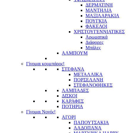
ΔΕΡΜΑΤΙΝΗ
ΜΑΝΤΗΛΙΑ
ΜΑΞΙΛΑΡΑΚΙΑ
ΠΟΥΓΚΙΑ
ΦΑΚΕΛΟΙ
ΧΡΙΣΤΟΥΓΕΝΝΙΑΤΙΚΕΣ
Αρωματικά
Διάφορες
Μπάλες
ΑΛΜΠΟΥΜ
Γίνομαι κουμπάρος!
ΣΤΕΦΑΝΑ
ΜΕΤΑΛΛΙΚΑ
ΠΟΡΣΕΛΑΝΗ
ΣΤΕΦΑΝΟΘΗΚΕΣ
ΛΑΜΠΑΔΕΣ
ΔΙΣΚΟΙ
ΚΑΡΑΦΕΣ
ΠΟΤΗΡΙΑ
Γίνομαι Νονός!
ΑΓΟΡΙ
ΠΑΠΟΥΤΣΑΚΙΑ
ΛΑΔΟΠΑΝΑ