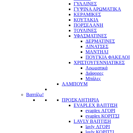
ΓΥΑΛΙΝΕΣ
ΓΥΨΙΝΑ ΑΡΩΜΑΤΙΚΑ
ΚΕΡΑΜΙΚΕΣ
ΚΟΥΤΑΚΙΑ
ΠΟΡΣΕΛΑΝΗ
ΤΟΥΛΙΝΕΣ
ΥΦΑΣΜΑΤΙΝΕΣ
ΔΕΡΜΑΤΙΝΕΣ
ΛΙΝΑΤΣΕΣ
ΜΑΝΤΗΛΙ
ΠΟΥΓΚΙΑ ΦΑΚΕΛΟΙ
ΧΡΙΣΤΟΥΓΕΝΝΙΑΤΙΚΕΣ
Αρωματικά
Διάφορες
Μπάλες
ΑΛΜΠΟΥΜ
Βαπτίζω!
ΠΡΟΣΚΛΗΤΗΡΙΑ
EVAPLEX ΒΑΠΤΙΣΗ
evaplex ΑΓΟΡΙ
evaplex ΚΟΡΙΤΣΙ
LAVLY ΒΑΠΤΙΣΗ
lavly ΑΓΟΡΙ
lavly ΚΟΡΙΤΣΙ