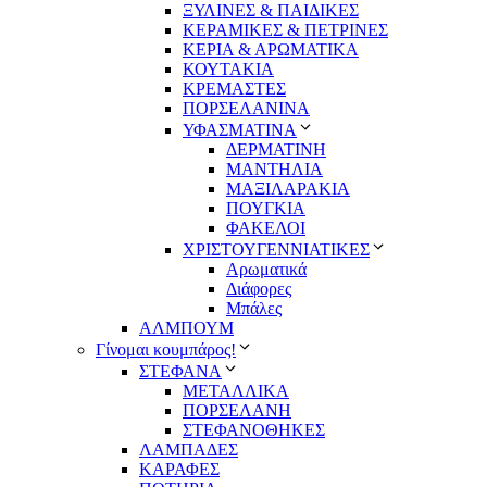
ΞΥΛΙΝΕΣ & ΠΑΙΔΙΚΕΣ
ΚΕΡΑΜΙΚΕΣ & ΠΕΤΡΙΝΕΣ
ΚΕΡΙΑ & ΑΡΩΜΑΤΙΚΑ
ΚΟΥΤΑΚΙΑ
ΚΡΕΜΑΣΤΕΣ
ΠΟΡΣΕΛΑΝΙΝΑ
ΥΦΑΣΜΑΤΙΝA
ΔΕΡΜΑΤΙΝΗ
ΜΑΝΤΗΛΙΑ
ΜΑΞΙΛΑΡΑΚΙΑ
ΠΟΥΓΚΙΑ
ΦΑΚΕΛΟΙ
ΧΡΙΣΤΟΥΓΕΝΝΙΑΤΙΚΕΣ
Αρωματικά
Διάφορες
Μπάλες
ΑΛΜΠΟΥΜ
Γίνομαι κουμπάρος!
ΣΤΕΦΑΝΑ
ΜΕΤΑΛΛΙΚΑ
ΠΟΡΣΕΛΑΝΗ
ΣΤΕΦΑΝΟΘΗΚΕΣ
ΛΑΜΠΑΔΕΣ
ΚΑΡΑΦΕΣ