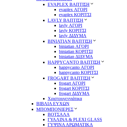
EVAPLEX ΒΑΠΤΙΣΗ
evaplex ΑΓΟΡΙ
evaplex ΚΟΡΙΤΣΙ
LAVLY ΒΑΠΤΙΣΗ
lavly ΑΓΟΡΙ
lavly ΚΟΡΙΤΣΙ
lavly ΔΙΔΥΜΑ
ΒΙΝΙΑΤΙΑΝ ΒΑΠΤΙΣΗ
biniatian ΑΓΟΡΙ
biniatian ΚΟΡΙΤΣΙ
biniatian ΔΙΔΥΜΑ
HAPPYCANTO ΒΑΠΤΙΣΗ
happycanto ΑΓΟΡΙ
happycanto ΚΟΡΙΤΣΙ
FROGART ΒΑΠΤΙΣΗ
frogart ΑΓΟΡΙ
frogart ΚΟΡΙΤΣΙ
frogart ΔΙΔΥΜΑ
Χριστουγεννιάτικα
ΒΙΒΛΙΑ ΕΥΧΩΝ
ΜΠΟΜΠΟΝΙΕΡΕΣ
ΒΟΤΣΑΛΑ
ΓΥΑΛΙΝΑ & PLEXI GLASS
ΓΥΨΙΝΑ ΑΡΩΜΑΤΙΚΑ