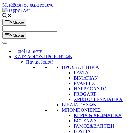
Μετάβαση σε περιεχόμενο
Μενού
Μενού
Ποιοί Είμαστε
ΚΑΤΑΛΟΓΟΣ ΠΡΟΪΟΝΤΩΝ
Παντρεύομαι!
ΠΡΟΣΚΛΗΤΗΡΙΑ
LAVLY
BINIATIAN
EVAPLEX
HAPPYCANTO
FROGART
ΧΡΙΣΤΟΥΓΕΝΝΙΑΤΙΚΑ
ΒΙΒΛΙΑ ΕΥΧΩΝ
ΜΠΟΜΠΟΝΙΕΡΕΣ
ΚΕΡΙΑ & ΑΡΩΜΑΤΙΚΑ
ΒΟΤΣΑΛΑ
ΓΑΜΟΣ&ΒΑΠΤΙΣΗ
ΓΟΥΡΙΑ