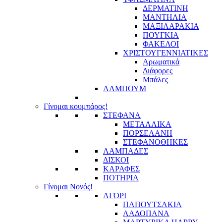
ΔΕΡΜΑΤΙΝΗ
ΜΑΝΤΗΛΙΑ
ΜΑΞΙΛΑΡΑΚΙΑ
ΠΟΥΓΚΙΑ
ΦΑΚΕΛΟΙ
ΧΡΙΣΤΟΥΓΕΝΝΙΑΤΙΚΕΣ
Αρωματικά
Διάφορες
Μπάλες
ΑΛΜΠΟΥΜ
Γίνομαι κουμπάρος!
ΣΤΕΦΑΝΑ
ΜΕΤΑΛΛΙΚΑ
ΠΟΡΣΕΛΑΝΗ
ΣΤΕΦΑΝΟΘΗΚΕΣ
ΛΑΜΠΑΔΕΣ
ΔΙΣΚΟΙ
ΚΑΡΑΦΕΣ
ΠΟΤΗΡΙΑ
Γίνομαι Νονός!
ΑΓΟΡΙ
ΠΑΠΟΥΤΣΑΚΙΑ
ΛΑΔΟΠΑΝΑ