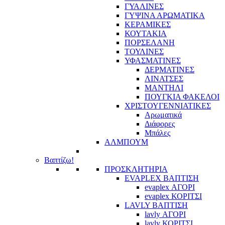
ΓΥΑΛΙΝΕΣ
ΓΥΨΙΝΑ ΑΡΩΜΑΤΙΚΑ
ΚΕΡΑΜΙΚΕΣ
ΚΟΥΤΑΚΙΑ
ΠΟΡΣΕΛΑΝΗ
ΤΟΥΛΙΝΕΣ
ΥΦΑΣΜΑΤΙΝΕΣ
ΔΕΡΜΑΤΙΝΕΣ
ΛΙΝΑΤΣΕΣ
ΜΑΝΤΗΛΙ
ΠΟΥΓΚΙΑ ΦΑΚΕΛΟΙ
ΧΡΙΣΤΟΥΓΕΝΝΙΑΤΙΚΕΣ
Αρωματικά
Διάφορες
Μπάλες
ΑΛΜΠΟΥΜ
Βαπτίζω!
ΠΡΟΣΚΛΗΤΗΡΙΑ
EVAPLEX ΒΑΠΤΙΣΗ
evaplex ΑΓΟΡΙ
evaplex ΚΟΡΙΤΣΙ
LAVLY ΒΑΠΤΙΣΗ
lavly ΑΓΟΡΙ
lavly ΚΟΡΙΤΣΙ