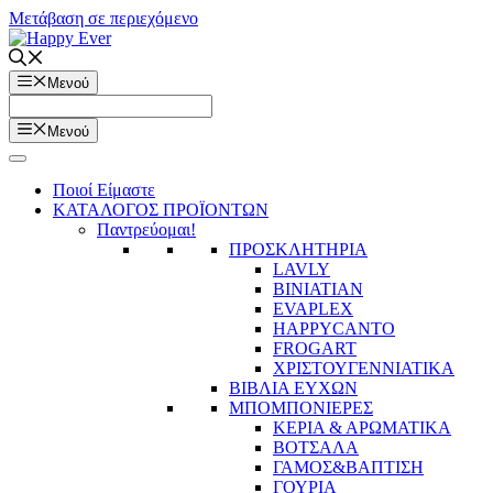
Μετάβαση σε περιεχόμενο
Μενού
Μενού
Ποιοί Είμαστε
ΚΑΤΑΛΟΓΟΣ ΠΡΟΪΟΝΤΩΝ
Παντρεύομαι!
ΠΡΟΣΚΛΗΤΗΡΙΑ
LAVLY
BINIATIAN
EVAPLEX
HAPPYCANTO
FROGART
ΧΡΙΣΤΟΥΓΕΝΝΙΑΤΙΚΑ
ΒΙΒΛΙΑ ΕΥΧΩΝ
ΜΠΟΜΠΟΝΙΕΡΕΣ
ΚΕΡΙΑ & ΑΡΩΜΑΤΙΚΑ
ΒΟΤΣΑΛΑ
ΓΑΜΟΣ&ΒΑΠΤΙΣΗ
ΓΟΥΡΙΑ