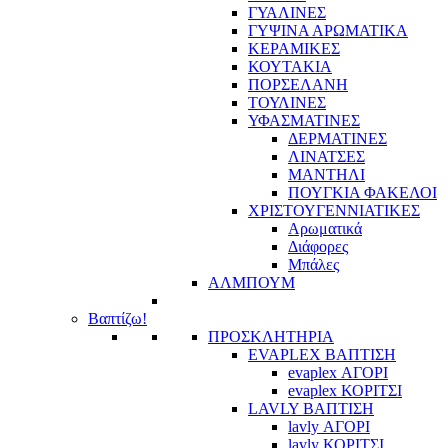
ΓΥΑΛΙΝΕΣ
ΓΥΨΙΝΑ ΑΡΩΜΑΤΙΚΑ
ΚΕΡΑΜΙΚΕΣ
ΚΟΥΤΑΚΙΑ
ΠΟΡΣΕΛΑΝΗ
ΤΟΥΛΙΝΕΣ
ΥΦΑΣΜΑΤΙΝΕΣ
ΔΕΡΜΑΤΙΝΕΣ
ΛΙΝΑΤΣΕΣ
ΜΑΝΤΗΛΙ
ΠΟΥΓΚΙΑ ΦΑΚΕΛΟΙ
ΧΡΙΣΤΟΥΓΕΝΝΙΑΤΙΚΕΣ
Αρωματικά
Διάφορες
Μπάλες
ΑΛΜΠΟΥΜ
Βαπτίζω!
ΠΡΟΣΚΛΗΤΗΡΙΑ
EVAPLEX ΒΑΠΤΙΣΗ
evaplex ΑΓΟΡΙ
evaplex ΚΟΡΙΤΣΙ
LAVLY ΒΑΠΤΙΣΗ
lavly ΑΓΟΡΙ
lavly ΚΟΡΙΤΣΙ