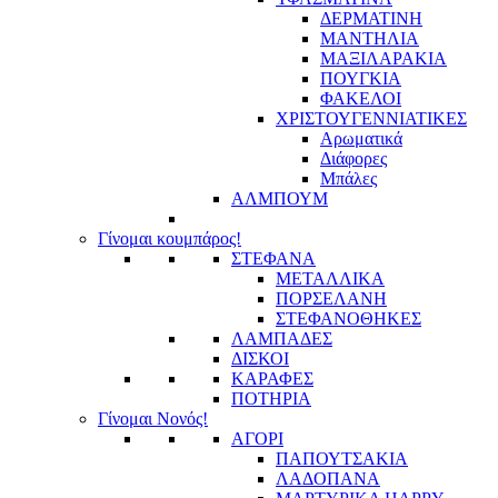
ΔΕΡΜΑΤΙΝΗ
ΜΑΝΤΗΛΙΑ
ΜΑΞΙΛΑΡΑΚΙΑ
ΠΟΥΓΚΙΑ
ΦΑΚΕΛΟΙ
ΧΡΙΣΤΟΥΓΕΝΝΙΑΤΙΚΕΣ
Αρωματικά
Διάφορες
Μπάλες
ΑΛΜΠΟΥΜ
Γίνομαι κουμπάρος!
ΣΤΕΦΑΝΑ
ΜΕΤΑΛΛΙΚΑ
ΠΟΡΣΕΛΑΝΗ
ΣΤΕΦΑΝΟΘΗΚΕΣ
ΛΑΜΠΑΔΕΣ
ΔΙΣΚΟΙ
ΚΑΡΑΦΕΣ
ΠΟΤΗΡΙΑ
Γίνομαι Νονός!
ΑΓΟΡΙ
ΠΑΠΟΥΤΣΑΚΙΑ
ΛΑΔΟΠΑΝΑ