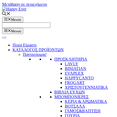
Μετάβαση σε περιεχόμενο
Μενού
Μενού
Ποιοί Είμαστε
ΚΑΤΑΛΟΓΟΣ ΠΡΟΪΟΝΤΩΝ
Παντρεύομαι!
ΠΡΟΣΚΛΗΤΗΡΙΑ
LAVLY
BINIATIAN
EVAPLEX
HAPPYCANTO
FROGART
ΧΡΙΣΤΟΥΓΕΝΝΙΑΤΙΚΑ
ΒΙΒΛΙΑ ΕΥΧΩΝ
ΜΠΟΜΠΟΝΙΕΡΕΣ
ΚΕΡΙΑ & ΑΡΩΜΑΤΙΚΑ
ΒΟΤΣΑΛΑ
ΓΑΜΟΣ&ΒΑΠΤΙΣΗ
ΓΟΥΡΙΑ