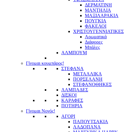
ΔΕΡΜΑΤΙΝΗ
ΜΑΝΤΗΛΙΑ
ΜΑΞΙΛΑΡΑΚΙΑ
ΠΟΥΓΚΙΑ
ΦΑΚΕΛΟΙ
ΧΡΙΣΤΟΥΓΕΝΝΙΑΤΙΚΕΣ
Αρωματικά
Διάφορες
Μπάλες
ΑΛΜΠΟΥΜ
Γίνομαι κουμπάρος!
ΣΤΕΦΑΝΑ
ΜΕΤΑΛΛΙΚΑ
ΠΟΡΣΕΛΑΝΗ
ΣΤΕΦΑΝΟΘΗΚΕΣ
ΛΑΜΠΑΔΕΣ
ΔΙΣΚΟΙ
ΚΑΡΑΦΕΣ
ΠΟΤΗΡΙΑ
Γίνομαι Νονός!
ΑΓΟΡΙ
ΠΑΠΟΥΤΣΑΚΙΑ
ΛΑΔΟΠΑΝΑ