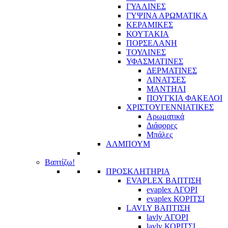
ΓΥΑΛΙΝΕΣ
ΓΥΨΙΝΑ ΑΡΩΜΑΤΙΚΑ
ΚΕΡΑΜΙΚΕΣ
ΚΟΥΤΑΚΙΑ
ΠΟΡΣΕΛΑΝΗ
ΤΟΥΛΙΝΕΣ
ΥΦΑΣΜΑΤΙΝΕΣ
ΔΕΡΜΑΤΙΝΕΣ
ΛΙΝΑΤΣΕΣ
ΜΑΝΤΗΛΙ
ΠΟΥΓΚΙΑ ΦΑΚΕΛΟΙ
ΧΡΙΣΤΟΥΓΕΝΝΙΑΤΙΚΕΣ
Αρωματικά
Διάφορες
Μπάλες
ΑΛΜΠΟΥΜ
Βαπτίζω!
ΠΡΟΣΚΛΗΤΗΡΙΑ
EVAPLEX ΒΑΠΤΙΣΗ
evaplex ΑΓΟΡΙ
evaplex ΚΟΡΙΤΣΙ
LAVLY ΒΑΠΤΙΣΗ
lavly ΑΓΟΡΙ
lavly ΚΟΡΙΤΣΙ