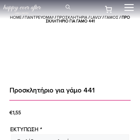
Μετάβαση
Me
σε
HOME
/
ΠΑΝΤΡΕΥΟΜΑΙ!
/
ΠΡΟΣΚΛΗΤΉΡΙΑ
/
LAVLY
/
ΓΑΜΟΣ
/ ΠΡΟ
περιεχόμενο
ΣΚΛΗΤΉΡΙΟ ΓΙΑ ΓΆΜΟ 441
Προσκλητήριο για γάμο 441
€
1,55
ΕΚΤΥΠΩΣΗ
*