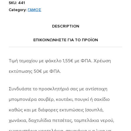
SKU:
441
Category:
ΓΑΜΟΣ
DESCRIPTION
ΕΠΙΚΟΙΝΩΝΗΣΤΕ ΓΙΑ ΤΟ ΠΡΟΪOΝ
Tιμή τεμαχίου με φάκελο 1,55
€
με ΦΠΑ. Χρέωση
εκτύπωσης 50
€
με ΦΠΑ.
Συνδυάστε το προσκλητήριό σας με αντίστοιχη
μπομπονιέρα σουβέρ, κουτάκι, πουγκί ή σακίδιο
καθώς και με διάφορες εκτυπώσεις (σουπλά,
χωνάκια, δαχτυλίδια πετσέτας, ταμπελάκια νερού,
ευχαριστήρια καρτελάκια, σημαιάκια κ.α.) για να