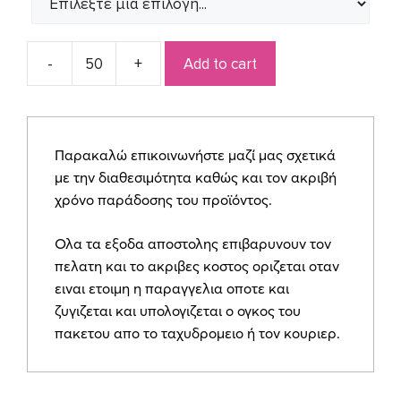
Add to cart
Προσκλητήριο
για
γάμο
441
Παρακαλώ επικοινωνήστε μαζί μας σχετικά
quantity
με την διαθεσιμότητα καθώς και τον ακριβή
χρόνο παράδοσης του προϊόντος.
Ολα τα εξοδα αποστολης επιβαρυνουν τον
πελατη και το ακριβες κοστος οριζεται οταν
ειναι ετοιμη η παραγγελια οποτε και
ζυγιζεται και υπολογιζεται ο ογκος του
πακετου απο το ταχυδρομειο ή τον κουριερ.