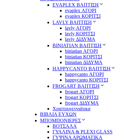
EVAPLEX ΒΑΠΤΙΣΗ
evaplex ΑΓΟΡΙ
evaplex ΚΟΡΙΤΣΙ
LAVLY ΒΑΠΤΙΣΗ
lavly ΑΓΟΡΙ
lavly ΚΟΡΙΤΣΙ
lavly ΔΙΔΥΜΑ
ΒΙΝΙΑΤΙΑΝ ΒΑΠΤΙΣΗ
biniatian ΑΓΟΡΙ
biniatian ΚΟΡΙΤΣΙ
biniatian ΔΙΔΥΜΑ
HAPPYCANTO ΒΑΠΤΙΣΗ
happycanto ΑΓΟΡΙ
happycanto ΚΟΡΙΤΣΙ
FROGART ΒΑΠΤΙΣΗ
frogart ΑΓΟΡΙ
frogart ΚΟΡΙΤΣΙ
frogart ΔΙΔΥΜΑ
Χριστουγεννιάτικα
ΒΙΒΛΙΑ ΕΥΧΩΝ
ΜΠΟΜΠΟΝΙΕΡΕΣ
ΒΟΤΣΑΛΑ
ΓΥΑΛΙΝΑ & PLEXI GLASS
ΓΥΨΙΝΑ ΑΡΩΜΑΤΙΚΑ