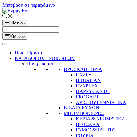
Μετάβαση σε περιεχόμενο
Μενού
Μενού
Ποιοί Είμαστε
ΚΑΤΑΛΟΓΟΣ ΠΡΟΪΟΝΤΩΝ
Παντρεύομαι!
ΠΡΟΣΚΛΗΤΗΡΙΑ
LAVLY
BINIATIAN
EVAPLEX
HAPPYCANTO
FROGART
ΧΡΙΣΤΟΥΓΕΝΝΙΑΤΙΚΑ
ΒΙΒΛΙΑ ΕΥΧΩΝ
ΜΠΟΜΠΟΝΙΕΡΕΣ
ΚΕΡΙΑ & ΑΡΩΜΑΤΙΚΑ
ΒΟΤΣΑΛΑ
ΓΑΜΟΣ&ΒΑΠΤΙΣΗ
ΓΟΥΡΙΑ