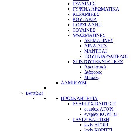
ΓΥΑΛΙΝΕΣ
ΓΥΨΙΝΑ ΑΡΩΜΑΤΙΚΑ
ΚΕΡΑΜΙΚΕΣ
ΚΟΥΤΑΚΙΑ
ΠΟΡΣΕΛΑΝΗ
ΤΟΥΛΙΝΕΣ
ΥΦΑΣΜΑΤΙΝΕΣ
ΔΕΡΜΑΤΙΝΕΣ
ΛΙΝΑΤΣΕΣ
ΜΑΝΤΗΛΙ
ΠΟΥΓΚΙΑ ΦΑΚΕΛΟΙ
ΧΡΙΣΤΟΥΓΕΝΝΙΑΤΙΚΕΣ
Αρωματικά
Διάφορες
Μπάλες
ΑΛΜΠΟΥΜ
Βαπτίζω!
ΠΡΟΣΚΛΗΤΗΡΙΑ
EVAPLEX ΒΑΠΤΙΣΗ
evaplex ΑΓΟΡΙ
evaplex ΚΟΡΙΤΣΙ
LAVLY ΒΑΠΤΙΣΗ
lavly ΑΓΟΡΙ
lavly ΚΟΡΙΤΣΙ