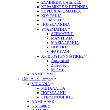
ΞΥΛΙΝΕΣ & ΠΑΙΔΙΚΕΣ
ΚΕΡΑΜΙΚΕΣ & ΠΕΤΡΙΝΕΣ
ΚΕΡΙΑ & ΑΡΩΜΑΤΙΚΑ
ΚΟΥΤΑΚΙΑ
ΚΡΕΜΑΣΤΕΣ
ΠΟΡΣΕΛΑΝΙΝΑ
ΥΦΑΣΜΑΤΙΝA
ΔΕΡΜΑΤΙΝΗ
ΜΑΝΤΗΛΙΑ
ΜΑΞΙΛΑΡΑΚΙΑ
ΠΟΥΓΚΙΑ
ΦΑΚΕΛΟΙ
ΧΡΙΣΤΟΥΓΕΝΝΙΑΤΙΚΕΣ
Αρωματικά
Διάφορες
Μπάλες
ΑΛΜΠΟΥΜ
Γίνομαι κουμπάρος!
ΣΤΕΦΑΝΑ
ΜΕΤΑΛΛΙΚΑ
ΠΟΡΣΕΛΑΝΗ
ΣΤΕΦΑΝΟΘΗΚΕΣ
ΛΑΜΠΑΔΕΣ
ΚΑΡΑΦΕΣ