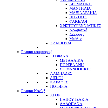
ΔΕΡΜΑΤΙΝΗ
ΜΑΝΤΗΛΙΑ
ΜΑΞΙΛΑΡΑΚΙΑ
ΠΟΥΓΚΙΑ
ΦΑΚΕΛΟΙ
ΧΡΙΣΤΟΥΓΕΝΝΙΑΤΙΚΕΣ
Αρωματικά
Διάφορες
Μπάλες
ΑΛΜΠΟΥΜ
Γίνομαι κουμπάρος!
ΣΤΕΦΑΝΑ
ΜΕΤΑΛΛΙΚΑ
ΠΟΡΣΕΛΑΝΗ
ΣΤΕΦΑΝΟΘΗΚΕΣ
ΛΑΜΠΑΔΕΣ
ΔΙΣΚΟΙ
ΚΑΡΑΦΕΣ
ΠΟΤΗΡΙΑ
Γίνομαι Νονός!
ΑΓΟΡΙ
ΠΑΠΟΥΤΣΑΚΙΑ
ΛΑΔΟΠΑΝΑ