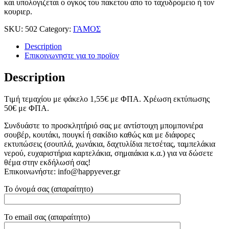
και υπολογιζεται ο ογκος του πακετου απο το ταχυδρομειο ή τον
κουριερ.
SKU:
502
Category:
ΓΑΜΟΣ
Description
Επικοινωνηστε για το προϊoν
Description
Tιμή τεμαχίου με φάκελο 1,55
€
με ΦΠΑ. Χρέωση εκτύπωσης
50
€
με ΦΠΑ.
Συνδυάστε το προσκλητήριό σας με αντίστοιχη μπομπονιέρα
σουβέρ, κουτάκι, πουγκί ή σακίδιο καθώς και με διάφορες
εκτυπώσεις (σουπλά, χωνάκια, δαχτυλίδια πετσέτας, ταμπελάκια
νερού, ευχαριστήρια καρτελάκια, σημαιάκια κ.α.) για να δώσετε
θέμα στην εκδήλωσή σας!
Επικοινωνήστε: info@happyever.gr
Το όνομά σας (απαραίτητο)
Το email σας (απαραίτητο)