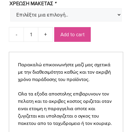
ΧΡΕΩΣΗ ΜΑΚΕΤΑΣ
*
Add to cart
Προσκλητήριο
για
γάμο
SYNW38
Παρακαλώ επικοινωνήστε μαζί μας σχετικά
quantity
με την διαθεσιμότητα καθώς και τον ακριβή
χρόνο παράδοσης του προϊόντος.
Ολα τα εξοδα αποστολης επιβαρυνουν τον
πελατη και το ακριβες κοστος οριζεται οταν
ειναι ετοιμη η παραγγελια οποτε και
ζυγιζεται και υπολογιζεται ο ογκος του
πακετου απο το ταχυδρομειο ή τον κουριερ.