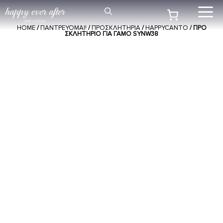
Μετάβαση
Me
σε
HOME
/
ΠΑΝΤΡΕΥΟΜΑΙ!
/
ΠΡΟΣΚΛΗΤΉΡΙΑ
/
HAPPYCANTO
/ ΠΡΟ
περιεχόμενο
ΣΚΛΗΤΉΡΙΟ ΓΙΑ ΓΆΜΟ SYNW38